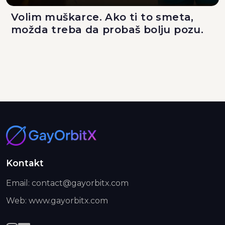
Volim muškarce. Ako ti to smeta,
možda treba da probaš bolju pozu.
Kontakt
Email: contact@gayorbitx.com
Web: www.gayorbitx.com