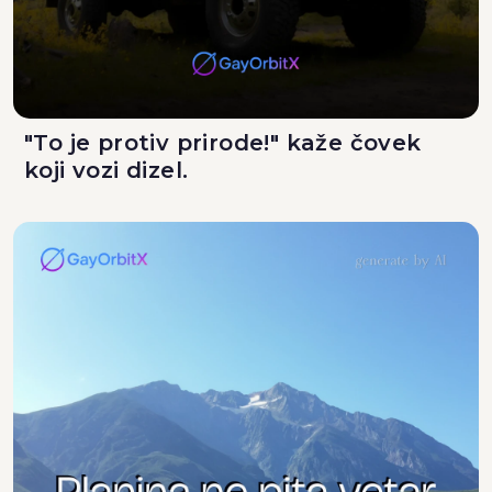
"To je protiv prirode!" kaže čovek
koji vozi dizel.