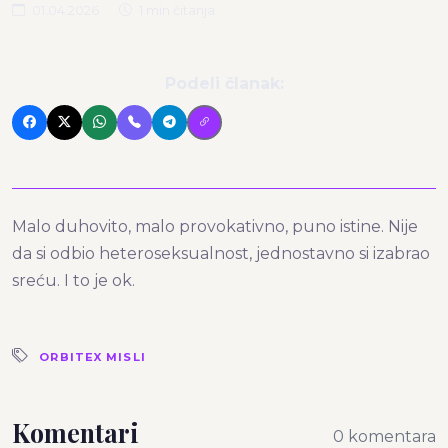
01.04.2026
1 min čitanja
Podeli članak:
Malo duhovito, malo provokativno, puno istine. Nije
da si odbio heteroseksualnost, jednostavno si izabrao
sreću. I to je ok.
ORBITEX MISLI
Komentari
0 komentara