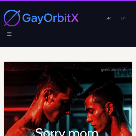
SR
EN