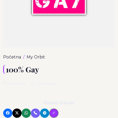
Početna
My Orbit
100% Gay
23.06.2022
1 min čitanja
Podeli članak: