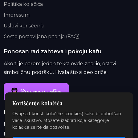
Politika kolačića
Impresum
Uslovi korišćenja
Često postavljana pitanja (FAQ)
Ponosan rad zahteva i pokoju kafu
Ako ti je barem jedan tekst ovde značio, ostavi
simboličnu podršku. Hvala što si deo priče.
Buy me a coffee
Korišćenje kolačića
Ponosan rad traje i duže od jedne kafe
Ovaj sajt koristi kolačiće (cookies) kako bi poboljšao
vaše iskustvo. Možete izabrati koje kategorije
Na Patreon-u te čekaju ekskluzivne i eksplicitne
kolačića želite da dozvolite.
priče, najave, insajderske priče, audio i ilustracije.