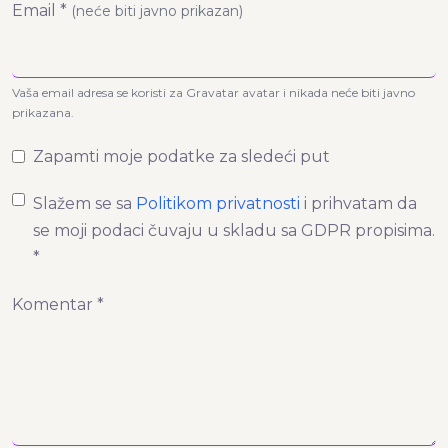
Email *
(neće biti javno prikazan)
Vaša email adresa se koristi za Gravatar avatar i nikada neće biti javno
prikazana.
Zapamti moje podatke za sledeći put
Slažem se sa
Politikom privatnosti
i prihvatam da
se moji podaci čuvaju u skladu sa GDPR propisima.
*
Komentar *