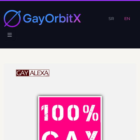
SR
EN