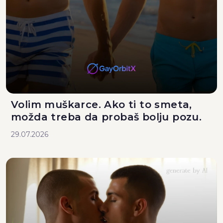
Volim muškarce. Ako ti to smeta,
možda treba da probaš bolju pozu.
29.07.2026