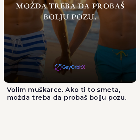
Volim muškarce. Ako ti to smeta,
možda treba da probaš bolju pozu.