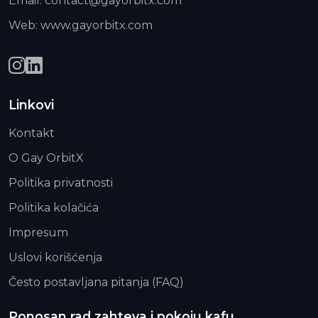
Email: contact@gayorbitx.com
Web: www.gayorbitx.com
Linkovi
Kontakt
O Gay OrbitX
Politika privatnosti
Politika kolačića
Impresum
Uslovi korišćenja
Često postavljana pitanja (FAQ)
Ponosan rad zahteva i pokoju kafu