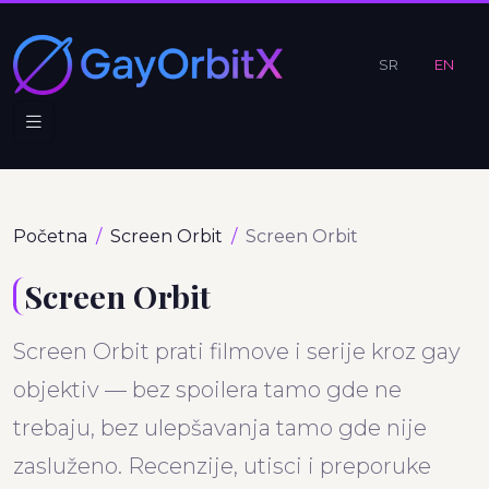
SR
EN
Početna
Screen Orbit
Screen Orbit
Screen Orbit
Screen Orbit prati filmove i serije kroz gay
objektiv — bez spoilera tamo gde ne
trebaju, bez ulepšavanja tamo gde nije
zasluženo. Recenzije, utisci i preporuke