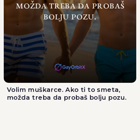
Volim muškarce. Ako ti to smeta,
možda treba da probaš bolju pozu.