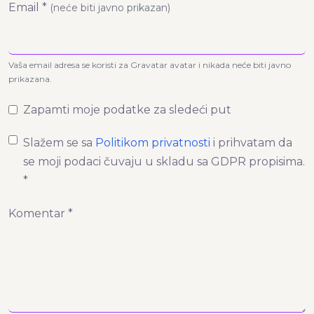
Email *
(neće biti javno prikazan)
Vaša email adresa se koristi za Gravatar avatar i nikada neće biti javno
prikazana.
Zapamti moje podatke za sledeći put
Slažem se sa
Politikom privatnosti
i prihvatam da
se moji podaci čuvaju u skladu sa GDPR propisima.
*
Komentar *