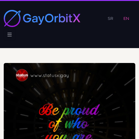
SR
EN