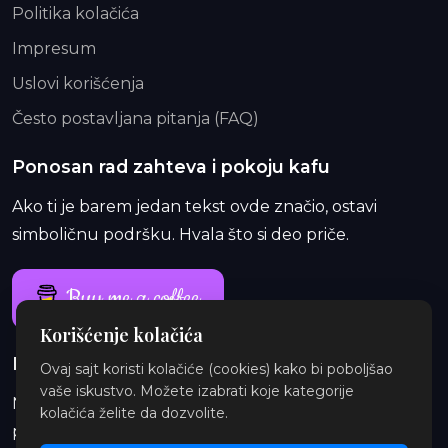
Politika kolačića
Impresum
Uslovi korišćenja
Često postavljana pitanja (FAQ)
Ponosan rad zahteva i pokoju kafu
Ako ti je barem jedan tekst ovde značio, ostavi
simboličnu podršku. Hvala što si deo priče.
Buy me a coffee
Korišćenje kolačića
Ponosan rad traje i duže od jedne kafe
Ovaj sajt koristi kolačiće (cookies) kako bi poboljšao
vaše iskustvo. Možete izabrati koje kategorije
Na Patreon-u te čekaju ekskluzivne i eksplicitne
kolačića želite da dozvolite.
priče, najave, insajderske priče, audio i ilustracije.