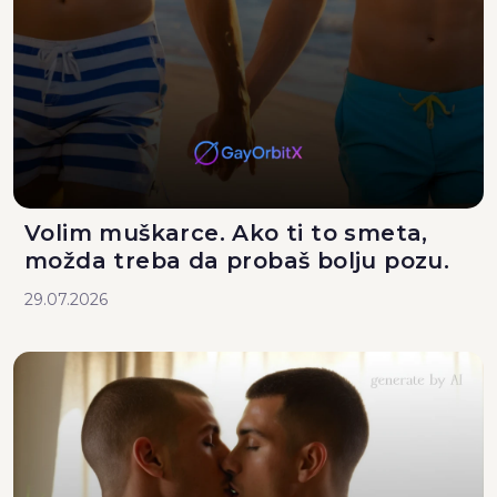
Volim muškarce. Ako ti to smeta,
možda treba da probaš bolju pozu.
29.07.2026