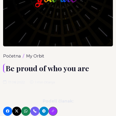
Početna
My Orbit
Be proud of who you are
17.08.2022
1 min čitanja
Podeli članak: