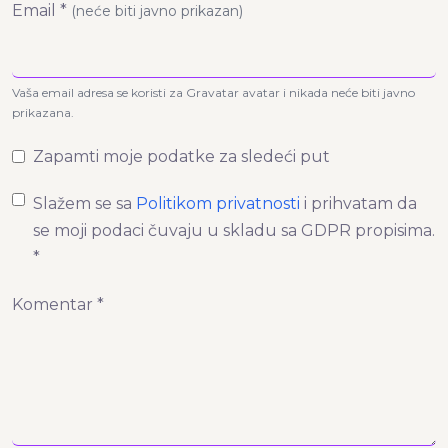
Email *
(neće biti javno prikazan)
Vaša email adresa se koristi za Gravatar avatar i nikada neće biti javno
prikazana.
Zapamti moje podatke za sledeći put
Slažem se sa
Politikom privatnosti
i prihvatam da
se moji podaci čuvaju u skladu sa GDPR propisima.
*
Komentar *