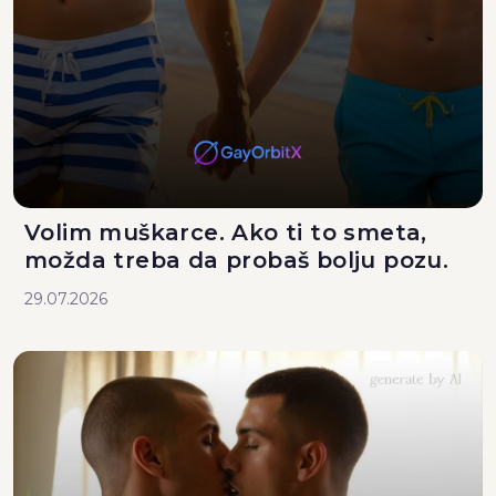
Volim muškarce. Ako ti to smeta,
možda treba da probaš bolju pozu.
29.07.2026