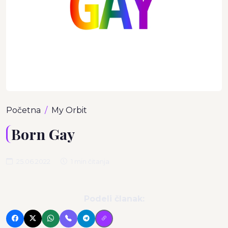
Početna
My Orbit
Born Gay
25.06.2022
1 min čitanja
Podeli članak: