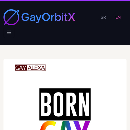
SR
EN