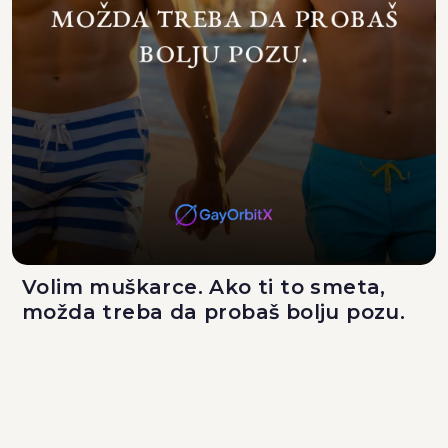
Volim muškarce. Ako ti to smeta,
možda treba da probaš bolju pozu.