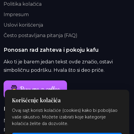
Politika kolačića
Impresum
Uslovi korišćenja
Često postavljana pitanja (FAQ)
Ponosan rad zahteva i pokoju kafu
Ako ti je barem jedan tekst ovde značio, ostavi
simboličnu podršku. Hvala što si deo priče.
Buy me a coffee
Korišćenje kolačića
Ponosan rad traje i duže od jedne kafe
Ovaj sajt koristi kolačiće (cookies) kako bi poboljšao
vaše iskustvo. Možete izabrati koje kategorije
Na Patreon-u te čekaju ekskluzivne i eksplicitne
kolačića želite da dozvolite.
priče, najave, insajderske priče, audio i ilustracije.