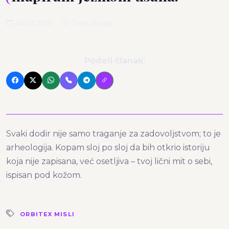
04.03.2026
1 min čitanja
Podeli članak:
Svaki dodir nije samo traganje za zadovoljstvom; to je
arheologija. Kopam sloj po sloj da bih otkrio istoriju
koja nije zapisana, već osetljiva – tvoj lični mit o sebi,
ispisan pod kožom.
ORBITEX MISLI