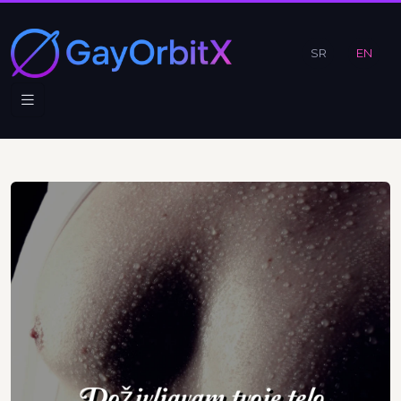
SR
EN