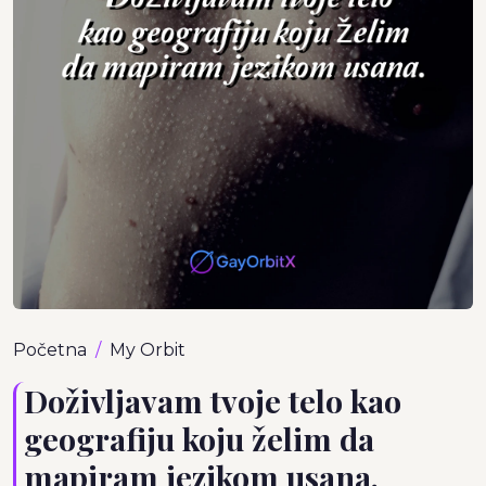
Početna
My Orbit
Doživljavam tvoje telo kao
geografiju koju želim da
mapiram jezikom usana.