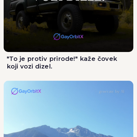
"To je protiv prirode!" kaže čovek
koji vozi dizel.