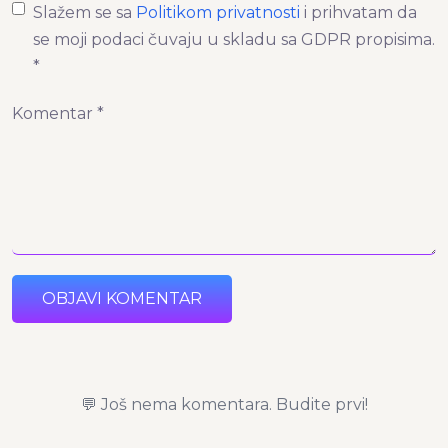
Slažem se sa
Politikom privatnosti
i prihvatam da
se moji podaci čuvaju u skladu sa GDPR propisima.
*
Komentar *
OBJAVI KOMENTAR
💬 Još nema komentara. Budite prvi!