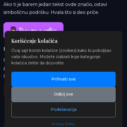
Ako ti je barem jedan tekst ovde značio, ostavi
simboličnu podršku. Hvala što si deo priče.
Buy me a coffee
Korišćenje kolačića
Ponosan rad traje i duže od jedne kafe
Ovaj sajt koristi kolačiće (cookies) kako bi poboljšao
vaše iskustvo. Možete izabrati koje kategorije
Na Patreon-u te čekaju ekskluzivne i eksplicitne
kolačića želite da dozvolite.
priče, najave, insajderske priče, audio i ilustracije.
Pridruži se i podrži orbitu.
Prihvati sve
Odbij sve
Podešavanja
© 2026 Gay OrbitX. Sva prava zadržana.
Privacy Policy