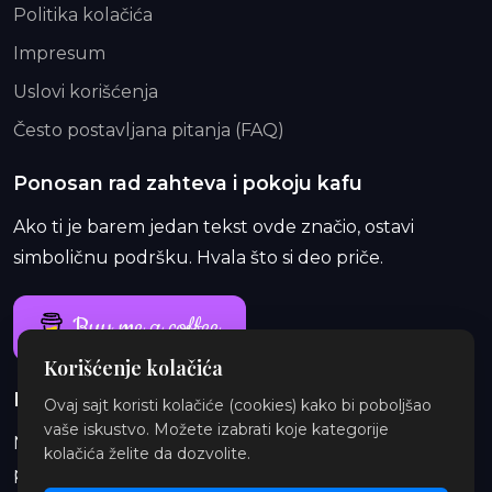
Politika kolačića
Impresum
Uslovi korišćenja
Često postavljana pitanja (FAQ)
Ponosan rad zahteva i pokoju kafu
Ako ti je barem jedan tekst ovde značio, ostavi
simboličnu podršku. Hvala što si deo priče.
Buy me a coffee
Korišćenje kolačića
Ponosan rad traje i duže od jedne kafe
Ovaj sajt koristi kolačiće (cookies) kako bi poboljšao
vaše iskustvo. Možete izabrati koje kategorije
Na Patreon-u te čekaju ekskluzivne i eksplicitne
kolačića želite da dozvolite.
priče, najave, insajderske priče, audio i ilustracije.