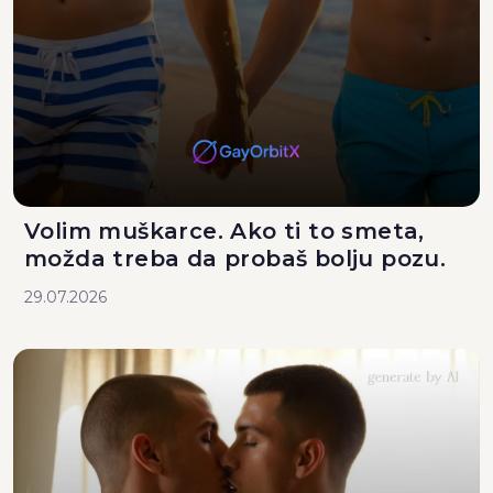
Volim muškarce. Ako ti to smeta,
možda treba da probaš bolju pozu.
29.07.2026