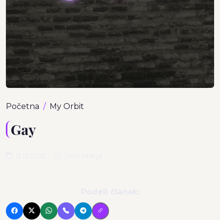
Početna
My Orbit
Gay
13.10.2022
1 min čitanja
Podeli članak: