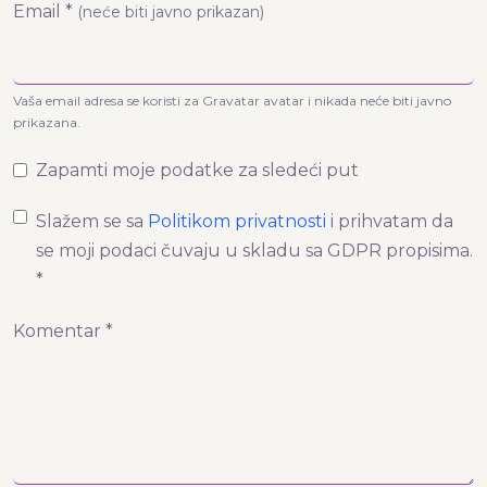
Email *
(neće biti javno prikazan)
Vaša email adresa se koristi za Gravatar avatar i nikada neće biti javno
prikazana.
Zapamti moje podatke za sledeći put
Slažem se sa
Politikom privatnosti
i prihvatam da
se moji podaci čuvaju u skladu sa GDPR propisima.
*
Komentar *