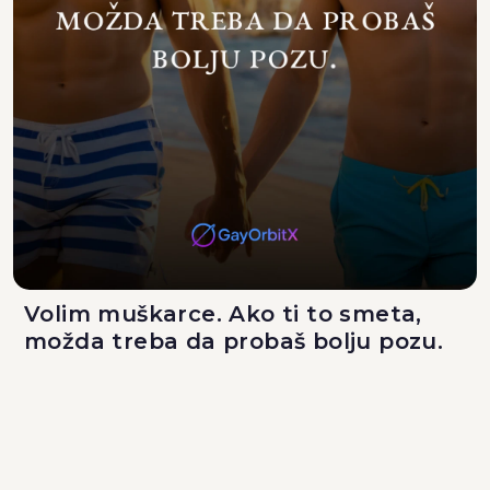
Volim muškarce. Ako ti to smeta,
možda treba da probaš bolju pozu.