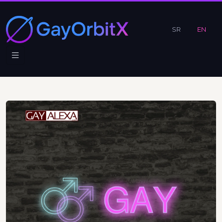
SR
EN