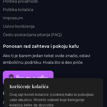
Politika privatnosti
Politika kolačića
Impresum
Uslovi korišćenja
Često postavljana pitanja (FAQ)
Ponosan rad zahteva i pokoju kafu
Ako ti je barem jedan tekst ovde značio, ostavi
simboličnu podršku. Hvala što si deo priče.
Buy me a coffee
Korišćenje kolačića
Ponosan rad traje i duže od jedne kafe
Ovaj sajt koristi kolačiće (cookies) kako bi poboljšao
vaše iskustvo. Možete izabrati koje kategorije
Na Patreon-u te čekaju ekskluzivne i eksplicitne
kolačića želite da dozvolite.