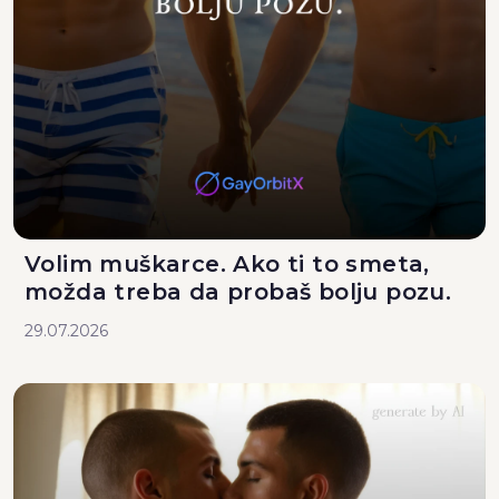
Volim muškarce. Ako ti to smeta,
možda treba da probaš bolju pozu.
29.07.2026