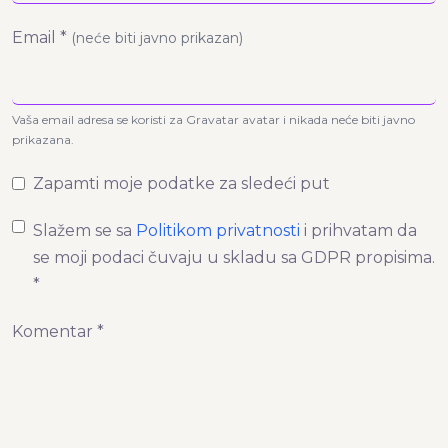
Email *
(neće biti javno prikazan)
Vaša email adresa se koristi za Gravatar avatar i nikada neće biti javno
prikazana.
Zapamti moje podatke za sledeći put
Slažem se sa
Politikom privatnosti
i prihvatam da
se moji podaci čuvaju u skladu sa GDPR propisima.
*
Komentar *