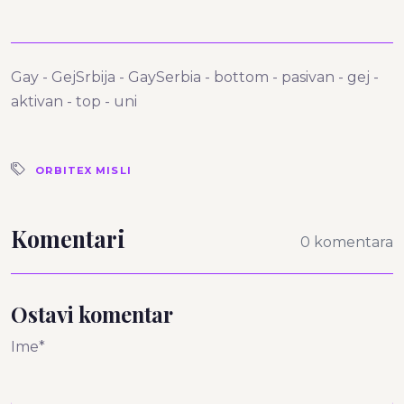
Gay - GejSrbija - GaySerbia - bottom - pasivan - gej -
aktivan - top - uni
ORBITEX MISLI
Komentari
0 komentara
Ostavi komentar
Ime*