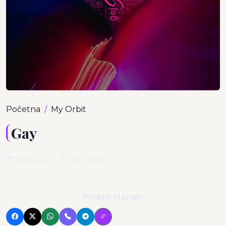
Početna
My Orbit
Gay
23.06.2022
1 min čitanja
Podeli članak: