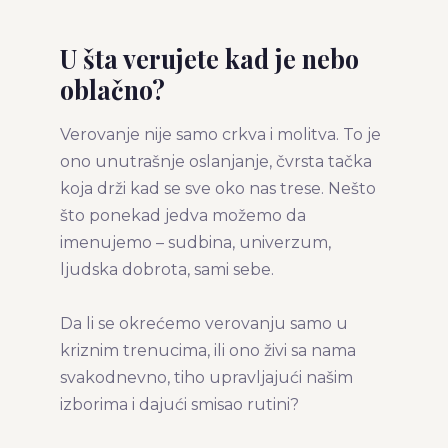
Podeli članak:
U šta verujete kad je nebo
oblačno?
Verovanje nije samo crkva i molitva. To je
ono unutrašnje oslanjanje, čvrsta tačka
koja drži kad se sve oko nas trese. Nešto
što ponekad jedva možemo da
imenujemo – sudbina, univerzum,
ljudska dobrota, sami sebe.
Da li se okrećemo verovanju samo u
kriznim trenucima, ili ono živi sa nama
svakodnevno, tiho upravljajući našim
izborima i dajući smisao rutini?