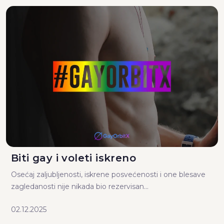
Biti gay i voleti iskreno
Osećaj zaljubljenosti, iskrene posvećenosti i one blesave
zagledanosti nije nikada bio rezervisan...
02.12.2025