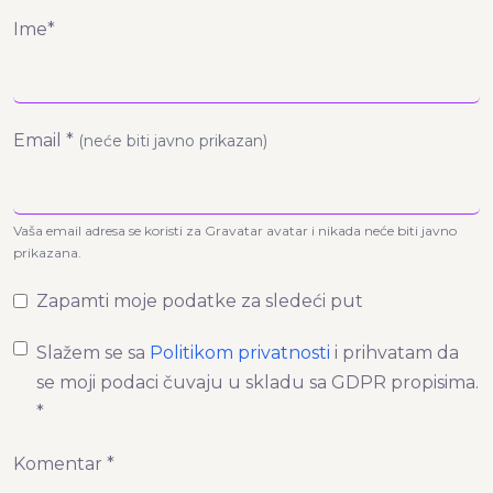
Ime*
Email *
(neće biti javno prikazan)
Vaša email adresa se koristi za Gravatar avatar i nikada neće biti javno
prikazana.
Zapamti moje podatke za sledeći put
Slažem se sa
Politikom privatnosti
i prihvatam da
se moji podaci čuvaju u skladu sa GDPR propisima.
*
Komentar *