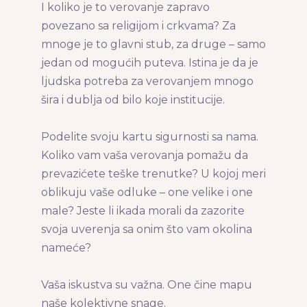
I koliko je to verovanje zapravo
povezano sa religijom i crkvama? Za
mnoge je to glavni stub, za druge – samo
jedan od mogućih puteva. Istina je da je
ljudska potreba za verovanjem mnogo
šira i dublja od bilo koje institucije.
Podelite svoju kartu sigurnosti sa nama.
Koliko vam vaša verovanja pomažu da
prevazićete teške trenutke? U kojoj meri
oblikuju vaše odluke – one velike i one
male? Jeste li ikada morali da zazorite
svoja uverenja sa onim što vam okolina
nameće?
Vaša iskustva su važna. One čine mapu
naše kolektivne snage.