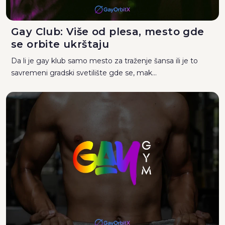
Gay Club: Više od plesa, mesto gde
se orbite ukrštaju
Da li je gay klub samo mesto za traženje šansa ili je to
savremeni gradski svetilište gde se, mak...