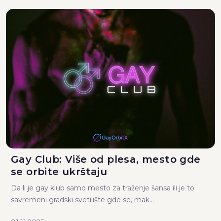
Gay Club: Više od plesa, mesto gde
se orbite ukrštaju
Da li je gay klub samo mesto za traženje šansa ili je to
savremeni gradski svetilište gde se, mak...