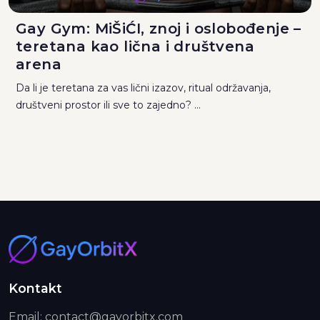
Gay Gym: MiŠiĆI, znoj i oslobođenje –
teretana kao lična i društvena
arena
Da li je teretana za vas lični izazov, ritual održavanja,
društveni prostor ili sve to zajedno? ...
Kontakt
Email: contact@gayorbitx.com