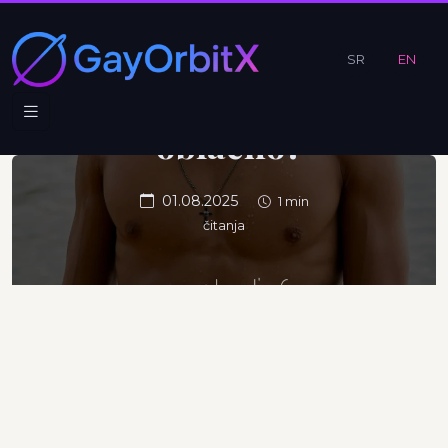
verujete
kad je
SR
EN
nebo
oblačno?
01.08.2025
1 min
čitanja