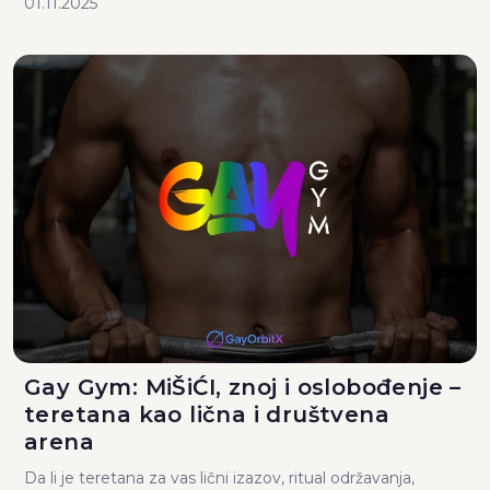
01.11.2025
Gay Gym: MiŠiĆI, znoj i oslobođenje –
teretana kao lična i društvena
arena
Da li je teretana za vas lični izazov, ritual održavanja,