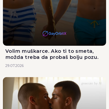
Volim muškarce. Ako ti to smeta,
možda treba da probaš bolju pozu.
29.07.2026