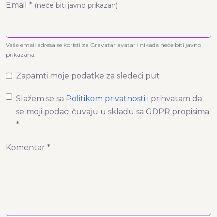
Email *
(neće biti javno prikazan)
Vaša email adresa se koristi za Gravatar avatar i nikada neće biti javno
prikazana.
Zapamti moje podatke za sledeći put
Slažem se sa
Politikom privatnosti
i prihvatam da
se moji podaci čuvaju u skladu sa GDPR propisima.
*
Komentar *