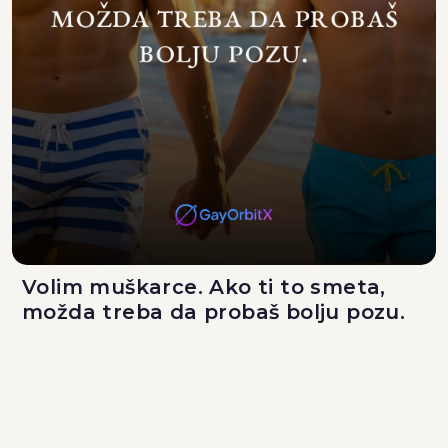
Volim muškarce. Ako ti to smeta,
možda treba da probaš bolju pozu.