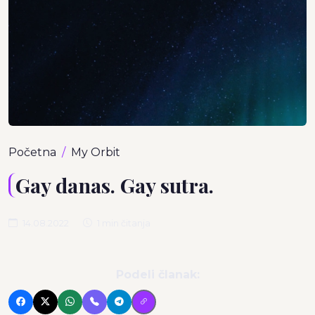
Početna
My Orbit
Gay danas. Gay sutra.
14.08.2022
1 min čitanja
Podeli članak: