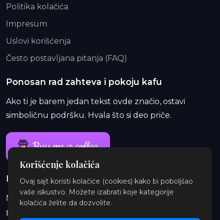
Politika kolačića
Impresum
Uslovi korišćenja
Često postavljana pitanja (FAQ)
Ponosan rad zahteva i pokoju kafu
Ako ti je barem jedan tekst ovde značio, ostavi
simboličnu podršku. Hvala što si deo priče.
Buy me a coffee
Korišćenje kolačića
Ponosan rad traje i duže od jedne kafe
Ovaj sajt koristi kolačiće (cookies) kako bi poboljšao
vaše iskustvo. Možete izabrati koje kategorije
Na Patreon-u te čekaju ekskluzivne i eksplicitne
kolačića želite da dozvolite.
priče, najave, insajderske priče, audio i ilustracije.