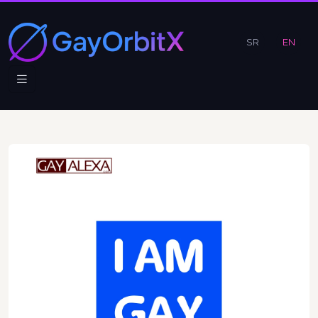
SR
EN