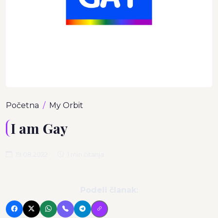
Početna
My Orbit
I am Gay
19.08.2022
1 min čitanja
Podeli članak: