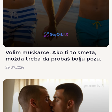
Volim muškarce. Ako ti to smeta,
možda treba da probaš bolju pozu.
29.07.2026