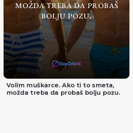
Volim muškarce. Ako ti to smeta,
možda treba da probaš bolju pozu.