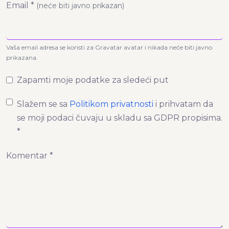
Email *
(neće biti javno prikazan)
Vaša email adresa se koristi za Gravatar avatar i nikada neće biti javno
prikazana.
Zapamti moje podatke za sledeći put
Slažem se sa
Politikom privatnosti
i prihvatam da
se moji podaci čuvaju u skladu sa GDPR propisima.
*
Komentar *