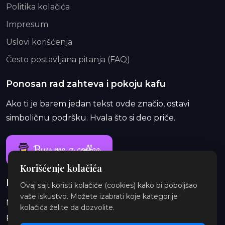
Politika kolačića
Impresum
Uslovi korišćenja
Često postavljana pitanja (FAQ)
Ponosan rad zahteva i pokoju kafu
Ako ti je barem jedan tekst ovde značio, ostavi
simboličnu podršku. Hvala što si deo priče.
Buy me a coffee
Korišćenje kolačića
Ponosan rad traje i duže od jedne kafe
Ovaj sajt koristi kolačiće (cookies) kako bi poboljšao
vaše iskustvo. Možete izabrati koje kategorije
Na Patreon-u te čekaju ekskluzivne i eksplicitne
kolačića želite da dozvolite.
priče, najave, insajderske priče, audio i ilustracije.