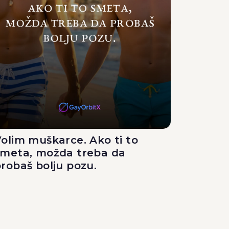
olim muškarce. Ako ti to
smeta, možda treba da
robaš bolju pozu.