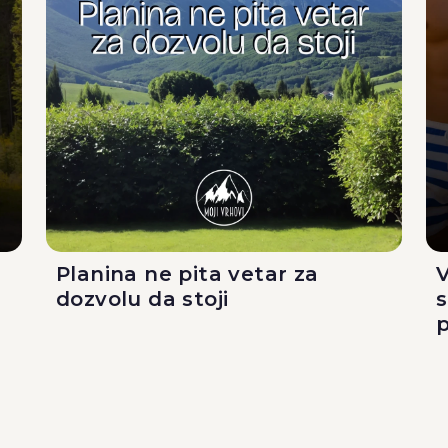
Planina ne pita vetar za
V
dozvolu da stoji
p