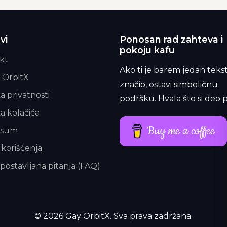
vi
Ponosan rad zahteva i
pokoju kafu
kt
Ako ti je barem jedan teks
 OrbitX
značio, ostavi simboličnu
ka privatnosti
podršku. Hvala što si deo p
ka kolačića
Buy me a coffee
esum
 korišćenja
postavljana pitanja (FAQ)
© 2026 Gay OrbitX. Sva prava zadržana.