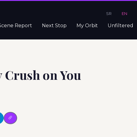
SR
EN
Scene Report
Next Stop
My Orbit
Unfiltered
ay Crush on You