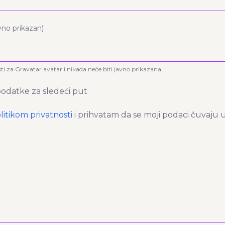
avno prikazan)
sti za Gravatar avatar i nikada neće biti javno prikazana.
odatke za sledeći put
litikom privatnosti
i prihvatam da se moji podaci čuvaju