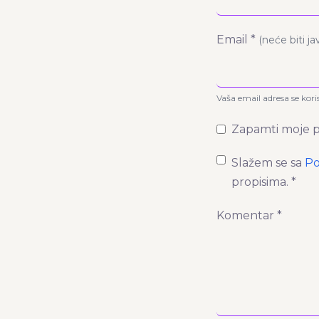
Email *
(neće biti j
Vaša email adresa se kori
Zapamti moje p
Slažem se sa
Po
propisima. *
Komentar *