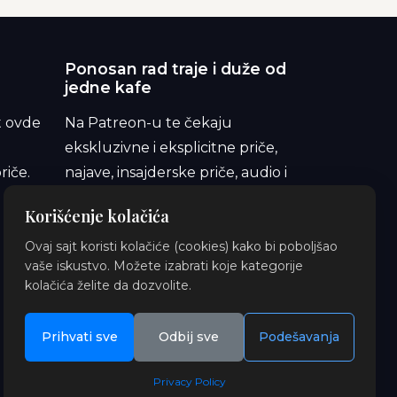
Ponosan rad traje i duže od
jedne kafe
t ovde
Na Patreon-u te čekaju
ekskluzivne i eksplicitne priče,
riče.
najave, insajderske priče, audio i
ilustracije. Pridruži se i podrži
Korišćenje kolačića
orbitu.
Ovaj sajt koristi kolačiće (cookies) kako bi poboljšao
vaše iskustvo. Možete izabrati koje kategorije
kolačića želite da dozvolite.
Prihvati sve
Odbij sve
Podešavanja
Privacy Policy