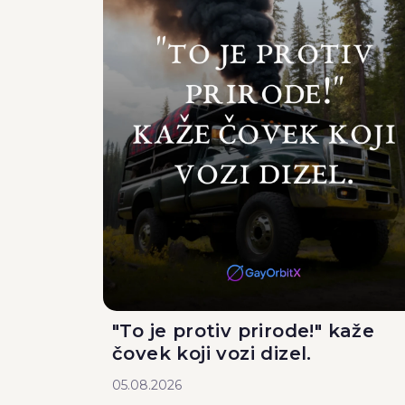
"To je protiv prirode!" kaže
čovek koji vozi dizel.
05.08.2026