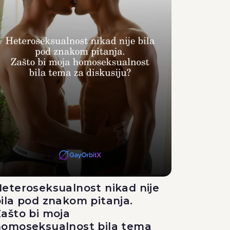
eteroseksualnost nikad nije
ila pod znakom pitanja.
ašto bi moja
homoseksualnost bila tema