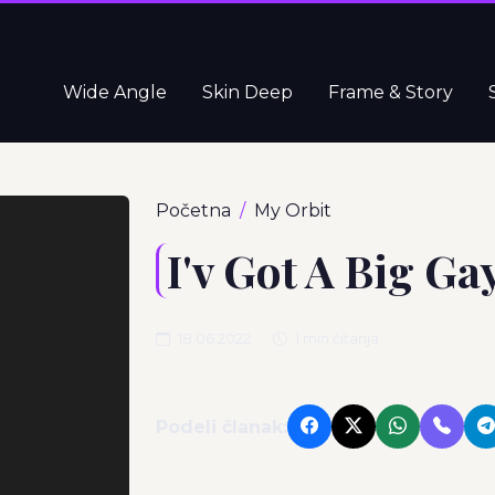
Wide Angle
Skin Deep
Frame & Story
Početna
My Orbit
I'v Got A Big G
18.06.2022
1 min čitanja
Podeli članak: