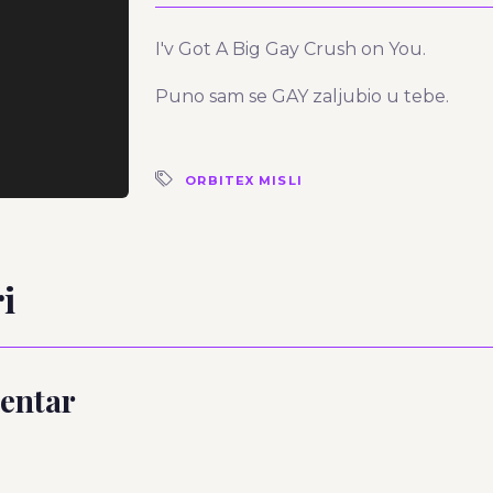
I'v Got A Big Gay Crush on You.
Puno sam se GAY zaljubio u tebe.
ORBITEX MISLI
i
entar