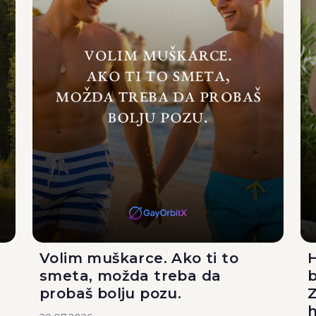
Volim muškarce. Ako ti to
H
smeta, možda treba da
b
probaš bolju pozu.
Z