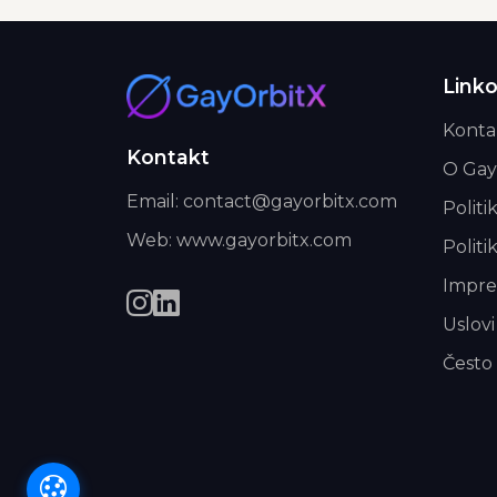
Linko
Konta
Kontakt
O Gay
Email: contact@gayorbitx.com
Politi
Web: www.gayorbitx.com
Politi
Impr
Uslovi
Često 