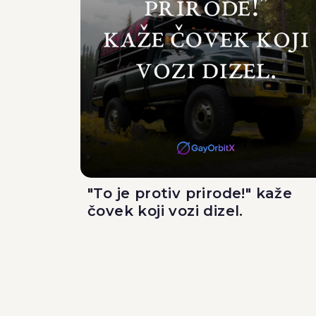
"To je protiv prirode!" kaže
čovek koji vozi dizel.