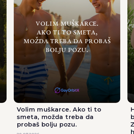
Volim muškarce. Ako ti to
H
smeta, možda treba da
b
probaš bolju pozu.
Z