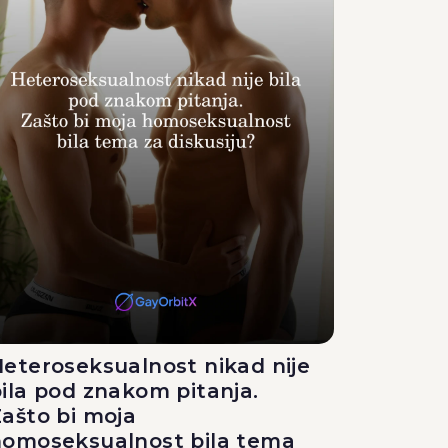
eteroseksualnost nikad nije
ila pod znakom pitanja.
ašto bi moja
homoseksualnost bila tema