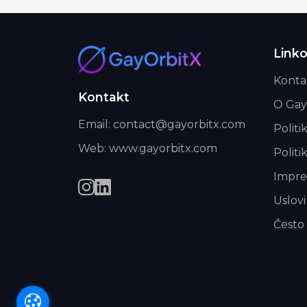
Linko
Konta
Kontakt
O Gay
Email: contact@gayorbitx.com
Politi
Web: www.gayorbitx.com
Politi
Impr
Uslovi
Često 