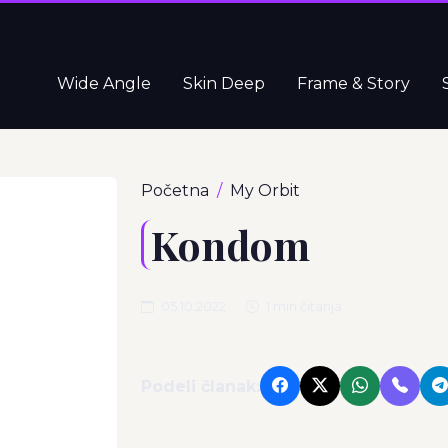
Wide Angle
Skin Deep
Frame & Story
Početna
My Orbit
Kondom
05.10.2022
1 min čitanja
Podeli članak: