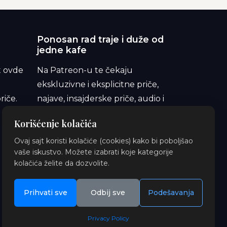
Ponosan rad traje i duže od
jedne kafe
t ovde
Na Patreon-u te čekaju
ekskluzivne i eksplicitne priče,
riče.
najave, insajderske priče, audio i
ilustracije. Pridruži se i podrži
Korišćenje kolačića
orbitu.
Ovaj sajt koristi kolačiće (cookies) kako bi poboljšao
vaše iskustvo. Možete izabrati koje kategorije
kolačića želite da dozvolite.
Prihvati sve
Odbij sve
Podešavanja
Privacy Policy