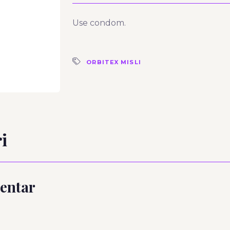
Use condom.
ORBITEX MISLI
i
entar