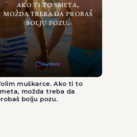
olim muškarce. Ako ti to
smeta, možda treba da
robaš bolju pozu.