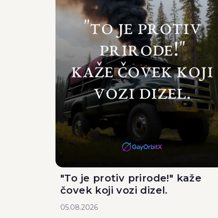
"To je protiv prirode!" kaže
čovek koji vozi dizel.
05.08.2026