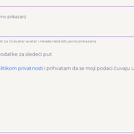
avno prikazan)
sti za Gravatar avatar i nikada neće biti javno prikazana.
odatke za sledeći put
litikom privatnosti
i prihvatam da se moji podaci čuvaju