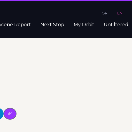
SR
EN
Scene Report
Next Stop
My Orbit
Unfiltered