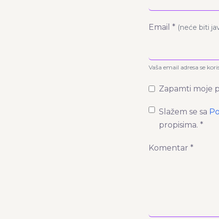
Email *
(neće biti j
Vaša email adresa se kori
Zapamti moje p
Slažem se sa
Po
propisima. *
Komentar *