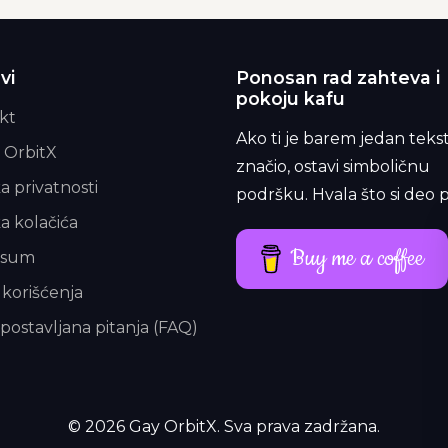
vi
Ponosan rad zahteva i
pokoju kafu
kt
Ako ti je barem jedan teks
 OrbitX
značio, ostavi simboličnu
ka privatnosti
podršku. Hvala što si deo p
ka kolačića
Buy me a coffee
esum
 korišćenja
postavljana pitanja (FAQ)
© 2026 Gay OrbitX. Sva prava zadržana.