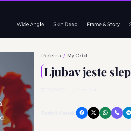
Wide Angle
Skin Deep
Frame & Story
Početna
My Orbit
Ljubav jeste slep
18.08.2022
1 min čitanja
Podeli članak: