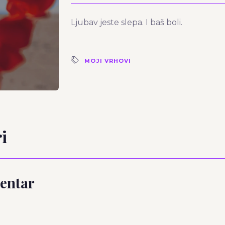
Ljubav jeste slepa. I baš boli.
MOJI VRHOVI
i
entar