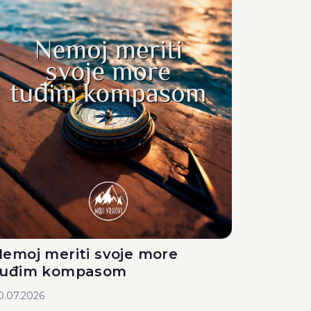
emoj meriti svoje more
tuđim kompasom
0.07.2026