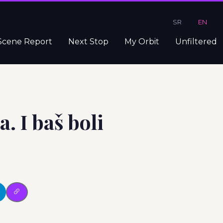
SR
EN
Scene Report
Next Stop
My Orbit
Unfiltered
a. I baš boli