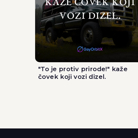
"To je protiv prirode!" kaže
čovek koji vozi dizel.