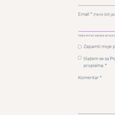
Email *
(neće biti j
Vaša email adresa se kori
Zapamti moje p
Slažem se sa
Po
propisima. *
Komentar *