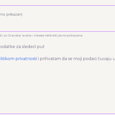
avno prikazan)
sti za Gravatar avatar i nikada neće biti javno prikazana.
odatke za sledeći put
litikom privatnosti
i prihvatam da se moji podaci čuvaju