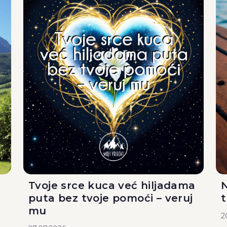
Tvoje srce kuca već hiljadama
N
puta bez tvoje pomoći – veruj
mu
2