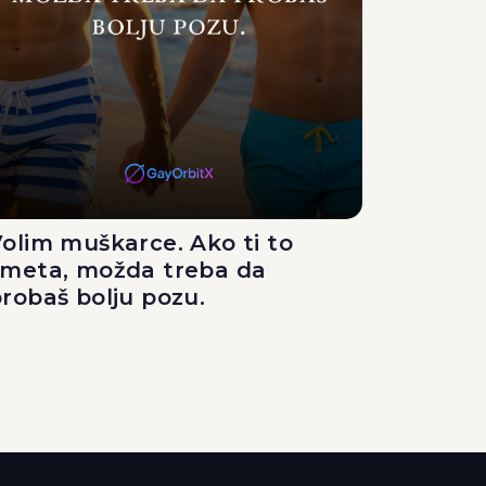
olim muškarce. Ako ti to
smeta, možda treba da
robaš bolju pozu.