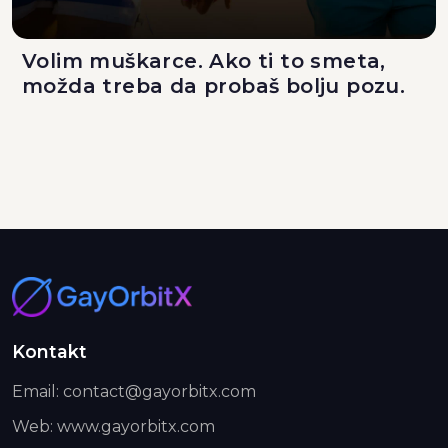
Volim muškarce. Ako ti to smeta,
možda treba da probaš bolju pozu.
Kontakt
Email: contact@gayorbitx.com
Web: www.gayorbitx.com