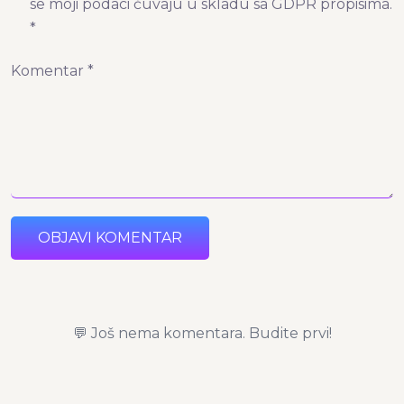
se moji podaci čuvaju u skladu sa GDPR propisima.
*
Komentar *
OBJAVI KOMENTAR
💬 Još nema komentara. Budite prvi!