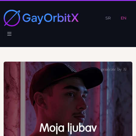
SR
EN