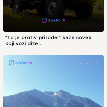
"To je protiv prirode!" kaže čovek
koji vozi dizel.