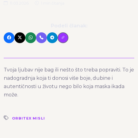
11.03.2026
1 min čitanja
Podeli članak:
Tvoja ljubav nije bag ili nešto što treba popraviti. To je
nadogradnja koja ti donosi više boje, dubine i
autentičnosti u životu nego bilo koja maska ikada
može.
ORBITEX MISLI