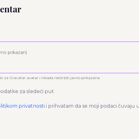
entar
avno prikazan)
sti za Gravatar avatar i nikada neće biti javno prikazana.
odatke za sledeći put
litikom privatnosti
i prihvatam da se moji podaci čuvaju