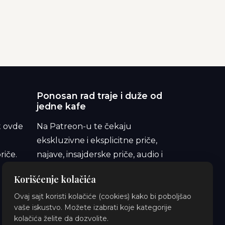
Ponosan rad traje i duže od
jedne kafe
t ovde
Na Patreon-u te čekaju
ekskluzivne i eksplicitne priče,
riče.
najave, insajderske priče, audio i
ilustracije. Pridruži se i podrži
Korišćenje kolačića
orbitu.
Ovaj sajt koristi kolačiće (cookies) kako bi poboljšao
vaše iskustvo. Možete izabrati koje kategorije
kolačića želite da dozvolite.