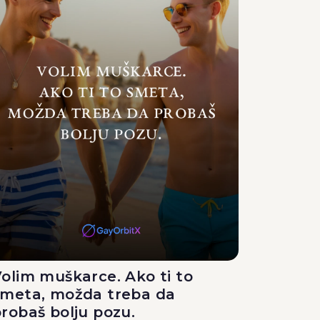
olim muškarce. Ako ti to
smeta, možda treba da
robaš bolju pozu.