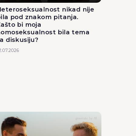
eteroseksualnost nikad nije
ila pod znakom pitanja.
ašto bi moja
homoseksualnost bila tema
a diskusiju?
2.07.2026