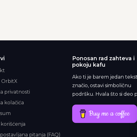
vi
Ponosan rad zahteva i
pokoju kafu
kt
Ako ti je barem jedan teks
 OrbitX
značio, ostavi simboličnu
ka privatnosti
podršku. Hvala što si deo p
ka kolačića
Buy me a coffee
esum
 korišćenja
postavljana pitanja (FAQ)