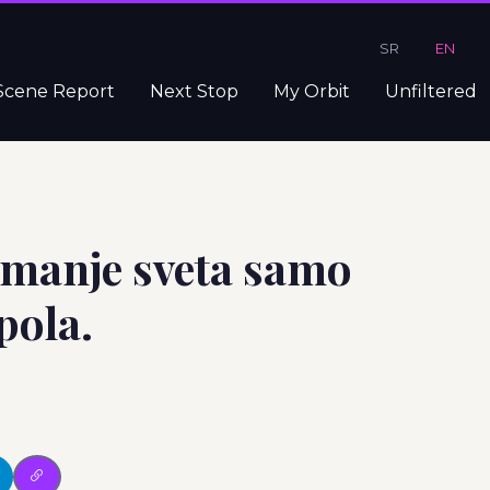
SR
EN
Scene Report
Next Stop
My Orbit
Unfiltered
e manje sveta samo
 pola.