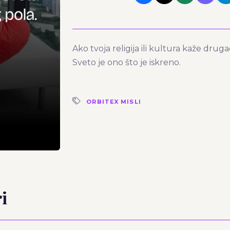
Ako tvoja religija ili kultura kaže drug
Sveto je ono što je iskreno.
ORBITEX MISLI
i