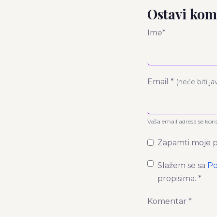
Ostavi kom
Ime*
Email *
(neće biti j
Vaša email adresa se kori
Zapamti moje p
Slažem se sa
Po
propisima. *
Komentar *