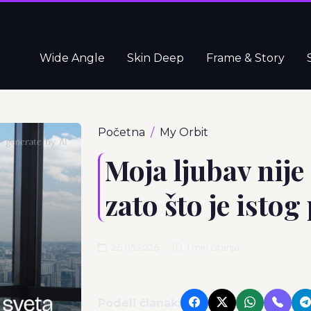
Wide Angle
Skin Deep
Frame & Story
Početna
My Orbit
Moja ljubav nij
zato što je istog
26.05.2026
1 min čitanja
Podeli članak: