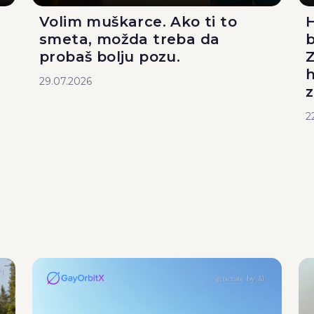
Volim muškarce. Ako ti to
H
smeta, možda treba da
b
probaš bolju pozu.
Z
29.07.2026
z
2