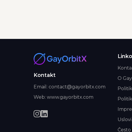
Linko
Konta
Kontakt
O Gay
Email: contact@gayorbitx.com
Politi
Web: www.gayorbitx.com
Politi
Impr
Uslovi
Često 