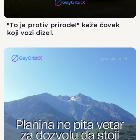
"To je protiv prirode!" kaže čovek
koji vozi dizel.