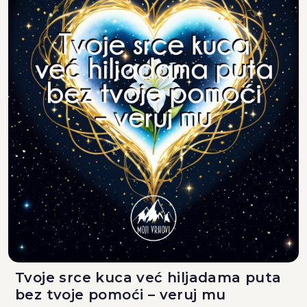
Tvoje srce kuca već hiljadama puta
bez tvoje pomoći – veruj mu