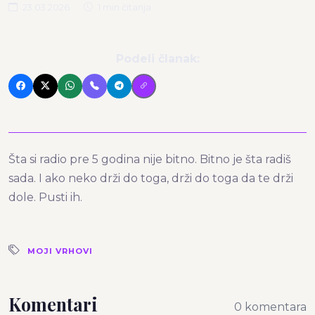
23.03.2026
1 min čitanja
Podeli članak:
Šta si radio pre 5 godina nije bitno. Bitno je šta radiš
sada. I ako neko drži do toga, drži do toga da te drži
dole. Pusti ih.
MOJI VRHOVI
Komentari
0 komentara