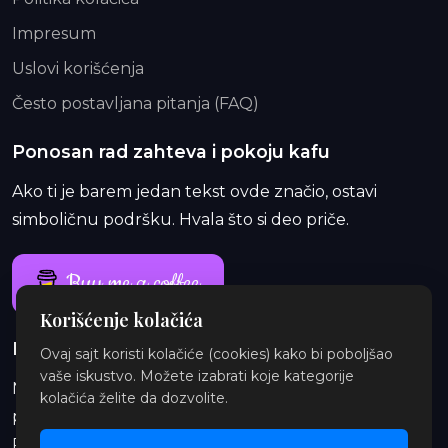
Impresum
Uslovi korišćenja
Često postavljana pitanja (FAQ)
Ponosan rad zahteva i pokoju kafu
Ako ti je barem jedan tekst ovde značio, ostavi
simboličnu podršku. Hvala što si deo priče.
Buy me a coffee
Korišćenje kolačića
Ponosan rad traje i duže od jedne kafe
Ovaj sajt koristi kolačiće (cookies) kako bi poboljšao
vaše iskustvo. Možete izabrati koje kategorije
Na Patreon-u te čekaju ekskluzivne i eksplicitne
kolačića želite da dozvolite.
priče, najave, insajderske priče, audio i ilustracije.
Pridruži se i podrži orbitu.