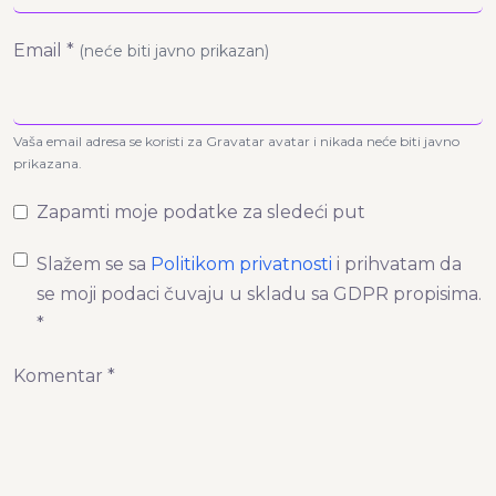
Email *
(neće biti javno prikazan)
Vaša email adresa se koristi za Gravatar avatar i nikada neće biti javno
prikazana.
Zapamti moje podatke za sledeći put
Slažem se sa
Politikom privatnosti
i prihvatam da
se moji podaci čuvaju u skladu sa GDPR propisima.
*
Komentar *