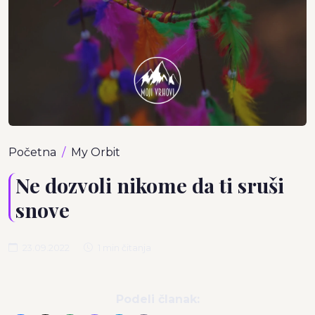
Početna
My Orbit
Ne dozvoli nikome da ti sruši
snove
23.09.2022
1 min čitanja
Podeli članak: