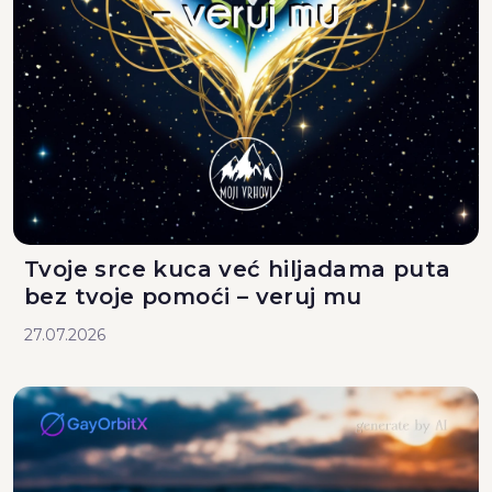
Tvoje srce kuca već hiljadama puta
bez tvoje pomoći – veruj mu
27.07.2026