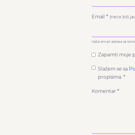
Email *
(neće biti j
Vaša email adresa se kori
Zapamti moje p
Slažem se sa
Po
propisima. *
Komentar *