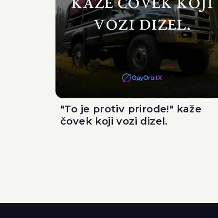
"To je protiv prirode!" kaže
čovek koji vozi dizel.