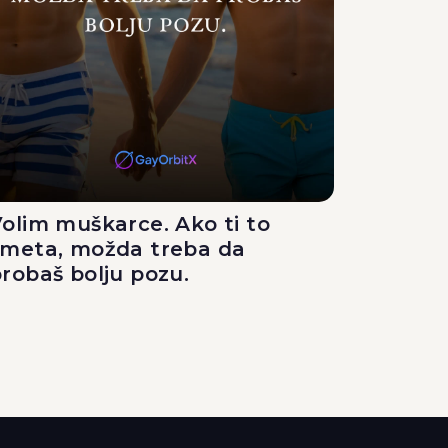
olim muškarce. Ako ti to
smeta, možda treba da
robaš bolju pozu.