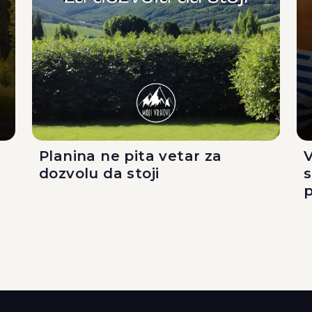
Planina ne pita vetar za
V
dozvolu da stoji
p