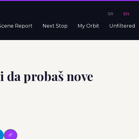
SR
EN
Scene Report
Next Stop
My Orbit
Unfiltered
ji da probaš nove