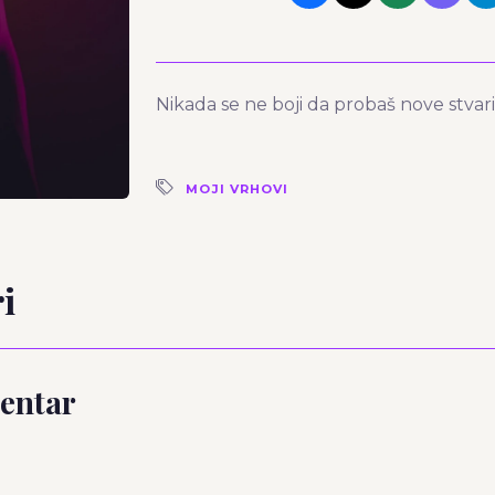
Nikada se ne boji da probaš nove stvari
MOJI VRHOVI
i
entar