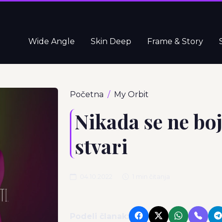
Wide Angle
Skin Deep
Frame & Story
Početna
My Orbit
Nikada se ne bo
stvari
04.10.2022
1 min čitanja
Podeli članak: