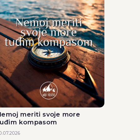
emoj meriti svoje more
tuđim kompasom
0.07.2026