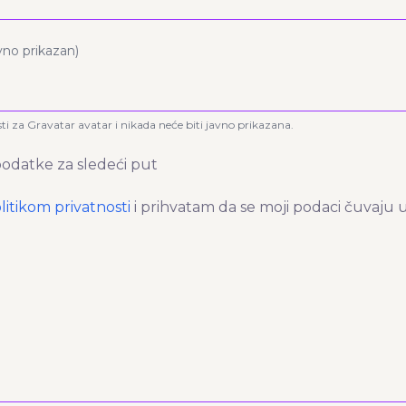
avno prikazan)
sti za Gravatar avatar i nikada neće biti javno prikazana.
odatke za sledeći put
litikom privatnosti
i prihvatam da se moji podaci čuvaju