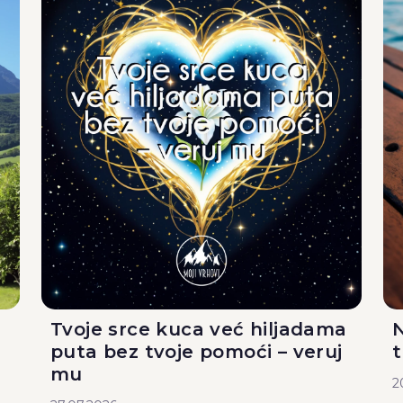
Tvoje srce kuca već hiljadama
N
puta bez tvoje pomoći – veruj
mu
2