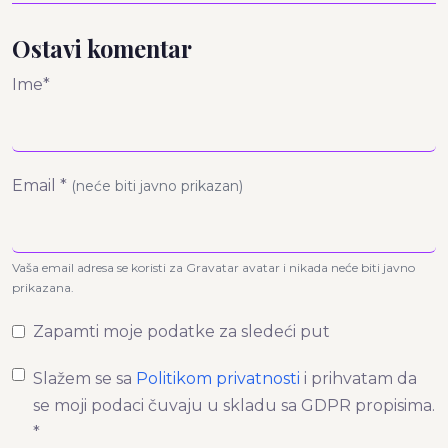
Ostavi komentar
Ime*
Email *
(neće biti javno prikazan)
Vaša email adresa se koristi za Gravatar avatar i nikada neće biti javno
prikazana.
Zapamti moje podatke za sledeći put
Slažem se sa
Politikom privatnosti
i prihvatam da
se moji podaci čuvaju u skladu sa GDPR propisima.
*