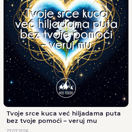
Tvoje srce kuca već hiljadama puta
bez tvoje pomoći – veruj mu
27.07.2026