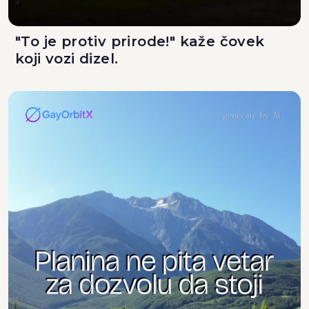
"To je protiv prirode!" kaže čovek
koji vozi dizel.