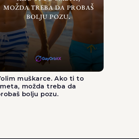
olim muškarce. Ako ti to
smeta, možda treba da
robaš bolju pozu.