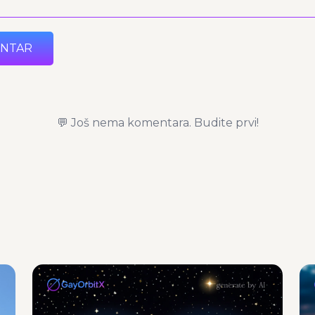
ENTAR
💬 Još nema komentara. Budite prvi!