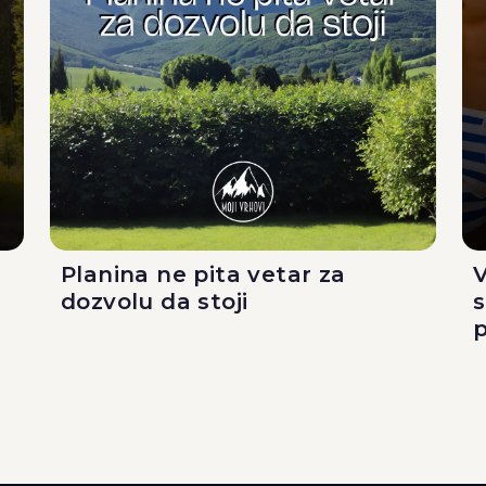
Planina ne pita vetar za
V
dozvolu da stoji
p