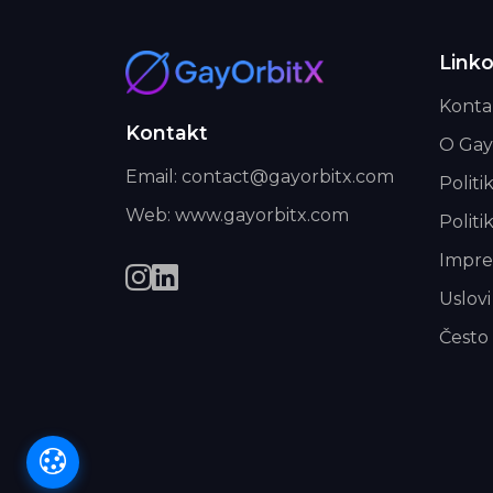
Linko
Konta
Kontakt
O Gay
Email: contact@gayorbitx.com
Politi
Web: www.gayorbitx.com
Politi
Impr
Uslovi
Često 