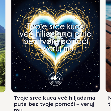
Tvoje srce kuca već hiljadama
N
puta bez tvoje pomoći – veruj
mu