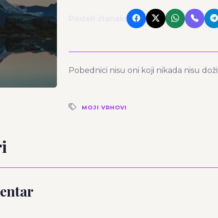
Podeli članak:
Pobednici nisu oni koji nikada nisu doživ
MOJI VRHOVI
i
entar