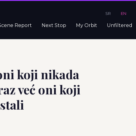
SR
EN
Scene Report
Next Stop
My Orbit
Unfiltered
oni koji nikada
raz već oni koji
stali