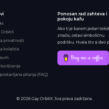
vi
Ponosan rad zahteva i
pokoju kafu
kt
Ako ti je barem jedan teks
 OrbitX
značio, ostavi simboličnu
ka privatnosti
podršku. Hvala što si deo p
ka kolačića
Buy me a coffee
esum
 korišćenja
postavljana pitanja (FAQ)
© 2026 Gay OrbitX. Sva prava zadržana.