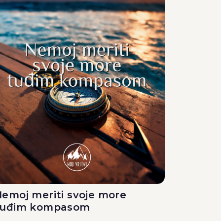
emoj meriti svoje more
tuđim kompasom