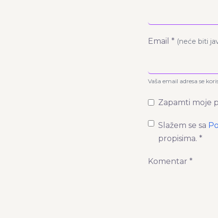
Email *
(neće biti j
Vaša email adresa se kori
Zapamti moje p
Slažem se sa
Po
propisima. *
Komentar *