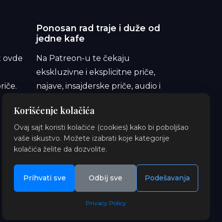
Ponosan rad traje i duže od
jedne kafe
t ovde
Na Patreon-u te čekaju
ekskluzivne i eksplicitne priče,
riče.
najave, insajderske priče, audio i
ilustracije. Pridruži se i podrži
Korišćenje kolačića
orbitu.
Ovaj sajt koristi kolačiće (cookies) kako bi poboljšao
vaše iskustvo. Možete izabrati koje kategorije
kolačića želite da dozvolite.
Prihvati sve
Odbij sve
Podešavanja
Privacy Policy