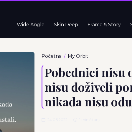
Wide Angle
Skin Deep
Frame & Story
Početna
My Orbit
Pobednici nisu 
nisu doživeli po
nikada nisu odu
24.06.2022
1 min čitanja