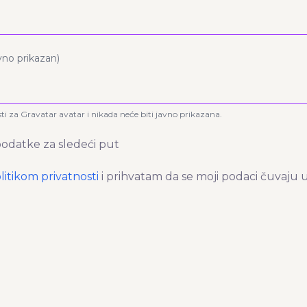
avno prikazan)
sti za Gravatar avatar i nikada neće biti javno prikazana.
odatke za sledeći put
litikom privatnosti
i prihvatam da se moji podaci čuvaju