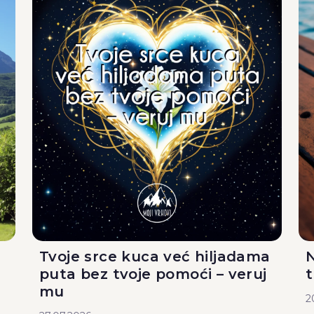
Tvoje srce kuca već hiljadama
N
puta bez tvoje pomoći – veruj
mu
2