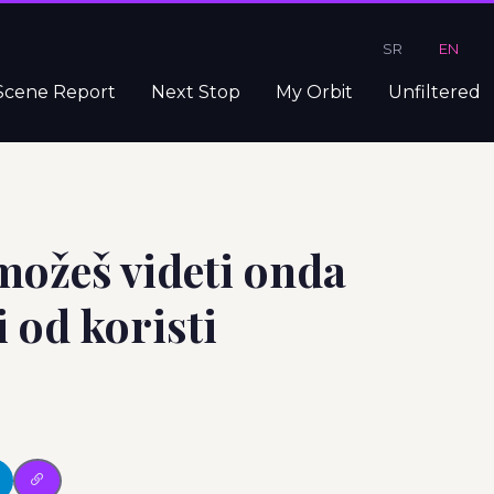
SR
EN
Scene Report
Next Stop
My Orbit
Unfiltered
 možeš videti onda
i od koristi