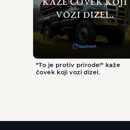
"To je protiv prirode!" kaže
čovek koji vozi dizel.