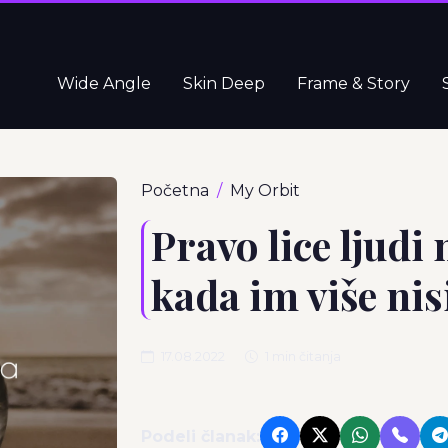
Wide Angle
Skin Deep
Frame & Story
Početna
My Orbit
Pravo lice ljudi
kada im više nis
17.08.2022
1 min čitanja
Podeli članak: