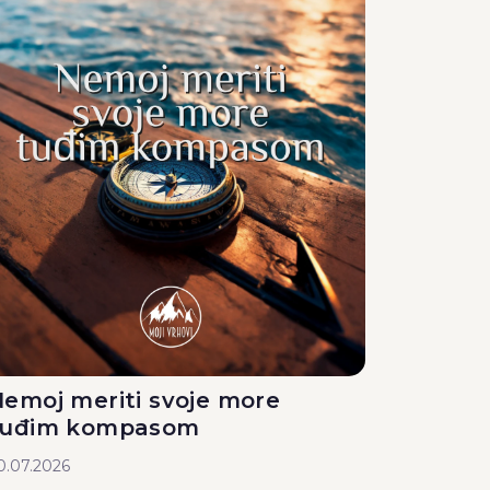
emoj meriti svoje more
tuđim kompasom
0.07.2026