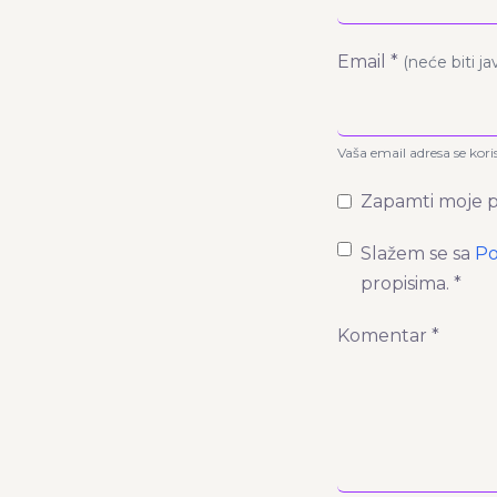
Email *
(neće biti j
Vaša email adresa se kori
Zapamti moje p
Slažem se sa
Po
propisima. *
Komentar *