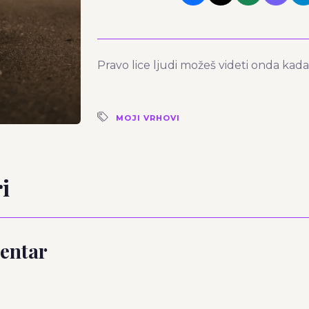
Pravo lice ljudi možeš videti onda kada i
MOJI VRHOVI
i
entar