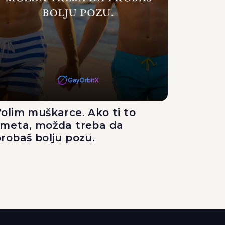
olim muškarce. Ako ti to
smeta, možda treba da
robaš bolju pozu.