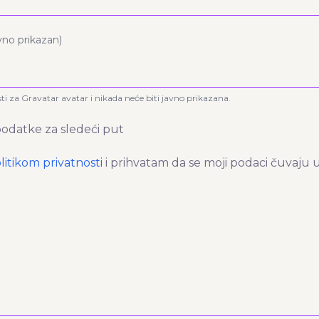
avno prikazan)
sti za Gravatar avatar i nikada neće biti javno prikazana.
odatke za sledeći put
litikom privatnosti
i prihvatam da se moji podaci čuvaju