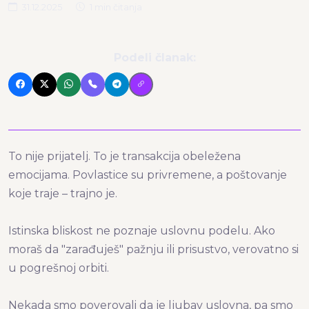
31.12.2025
1 min čitanja
Podeli članak:
To nije prijatelj. To je transakcija obeležena
emocijama. Povlastice su privremene, a poštovanje
koje traje – trajno je.
Istinska bliskost ne poznaje uslovnu podelu. Ako
moraš da "zarađuješ" pažnju ili prisustvo, verovatno si
u pogrešnoj orbiti.
Nekada smo poverovali da je ljubav uslovna, pa smo