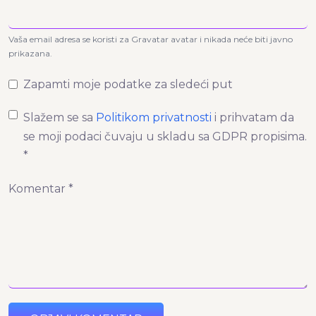
Vaša email adresa se koristi za Gravatar avatar i nikada neće biti javno
prikazana.
Zapamti moje podatke za sledeći put
Slažem se sa
Politikom privatnosti
i prihvatam da
se moji podaci čuvaju u skladu sa GDPR propisima.
*
Komentar *