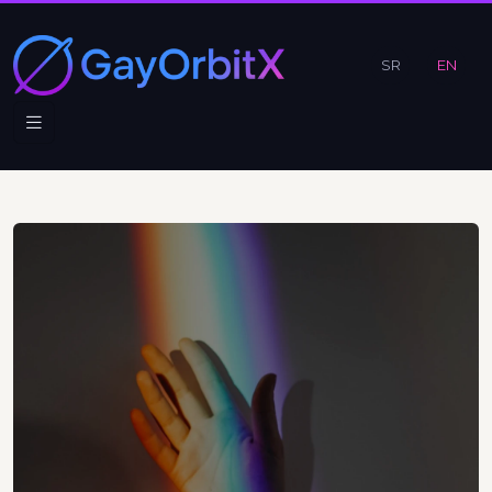
SR
EN