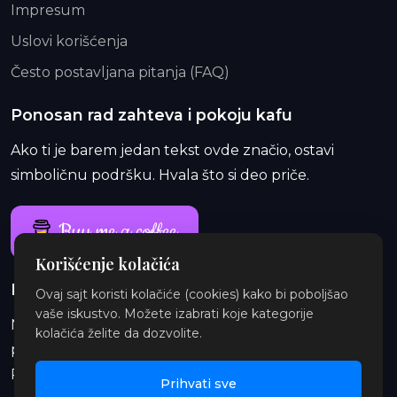
Impresum
Uslovi korišćenja
Često postavljana pitanja (FAQ)
Ponosan rad zahteva i pokoju kafu
Ako ti je barem jedan tekst ovde značio, ostavi
simboličnu podršku. Hvala što si deo priče.
Buy me a coffee
Korišćenje kolačića
Ponosan rad traje i duže od jedne kafe
Ovaj sajt koristi kolačiće (cookies) kako bi poboljšao
vaše iskustvo. Možete izabrati koje kategorije
Na Patreon-u te čekaju ekskluzivne i eksplicitne
kolačića želite da dozvolite.
priče, najave, insajderske priče, audio i ilustracije.
Pridruži se i podrži orbitu.
Prihvati sve