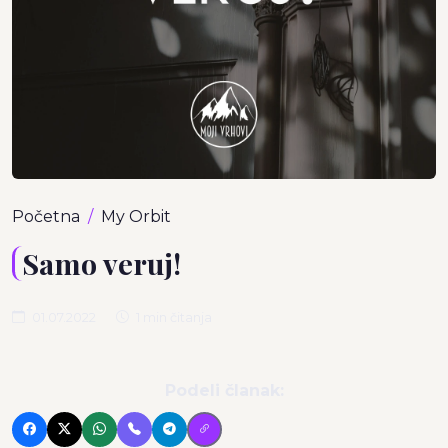
Početna
My Orbit
Samo veruj!
01.07.2022
1 min čitanja
Podeli članak: