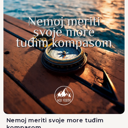
Nemoj meriti svoje more tuđim
kompasom