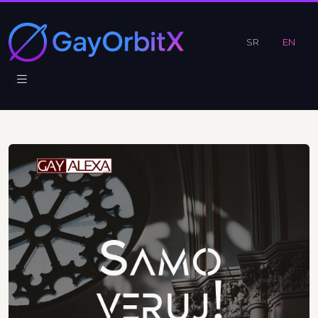
SR
EN