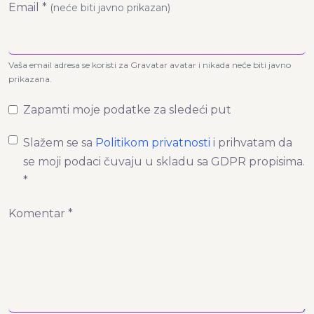
Email *
(neće biti javno prikazan)
Vaša email adresa se koristi za Gravatar avatar i nikada neće biti javno
prikazana.
Zapamti moje podatke za sledeći put
Slažem se sa
Politikom privatnosti
i prihvatam da
se moji podaci čuvaju u skladu sa GDPR propisima.
*
Komentar *