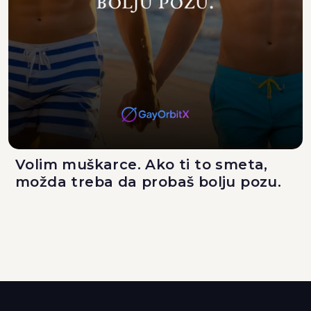
Volim muškarce. Ako ti to smeta,
možda treba da probaš bolju pozu.