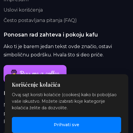
Uslovi korišćenja
Često postavljana pitanja (FAQ)
Ponosan rad zahteva i pokoju kafu
Ako ti je barem jedan tekst ovde značio, ostavi
simboličnu podršku. Hvala što si deo priče.
Buy me a coffee
Korišćenje kolačića
Ponosan rad traje i duže od jedne kafe
Ovaj sajt koristi kolačiće (cookies) kako bi poboljšao
vaše iskustvo. Možete izabrati koje kategorije
Na Patreon-u te čekaju ekskluzivne i eksplicitne
kolačića želite da dozvolite.
priče, najave, insajderske priče, audio i ilustracije.
Pridruži se i podrži orbitu.
Prihvati sve