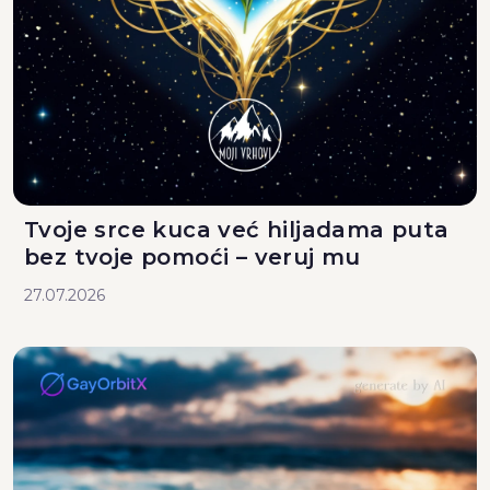
Tvoje srce kuca već hiljadama puta
bez tvoje pomoći – veruj mu
27.07.2026