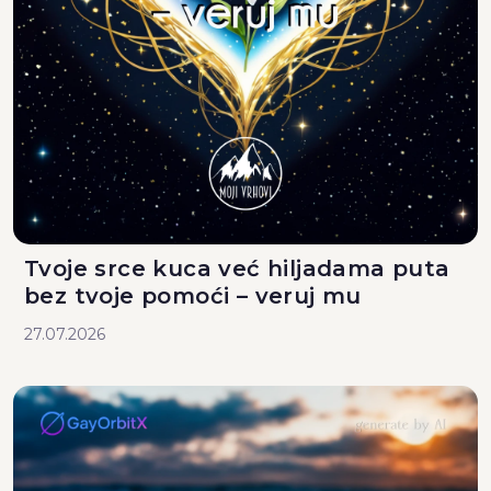
Tvoje srce kuca već hiljadama puta
bez tvoje pomoći – veruj mu
27.07.2026