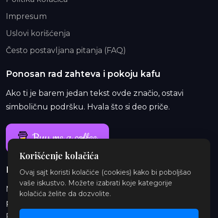
Impresum
Uslovi korišćenja
Često postavljana pitanja (FAQ)
Ponosan rad zahteva i pokoju kafu
Ako ti je barem jedan tekst ovde značio, ostavi
simboličnu podršku. Hvala što si deo priče.
Buy me a coffee
Korišćenje kolačića
Ponosan rad traje i duže od jedne kafe
Ovaj sajt koristi kolačiće (cookies) kako bi poboljšao
vaše iskustvo. Možete izabrati koje kategorije
Na Patreon-u te čekaju ekskluzivne i eksplicitne
kolačića želite da dozvolite.
priče, najave, insajderske priče, audio i ilustracije.
Pridruži se i podrži orbitu.