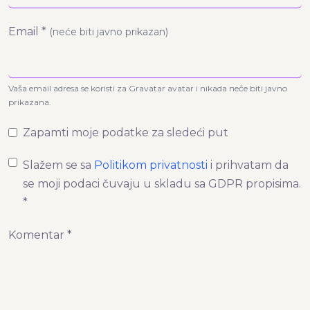
Email *
(neće biti javno prikazan)
Vaša email adresa se koristi za Gravatar avatar i nikada neće biti javno
prikazana.
Zapamti moje podatke za sledeći put
Slažem se sa
Politikom privatnosti
i prihvatam da
se moji podaci čuvaju u skladu sa GDPR propisima.
*
Komentar *