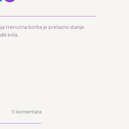
voja trenutna borba je prelazno stanje.
iš krila.
0 komentara