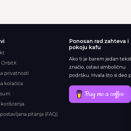
vi
Ponosan rad zahteva i
pokoju kafu
kt
Ako ti je barem jedan teks
 OrbitX
značio, ostavi simboličnu
ka privatnosti
podršku. Hvala što si deo p
ka kolačića
Buy me a coffee
esum
 korišćenja
postavljana pitanja (FAQ)