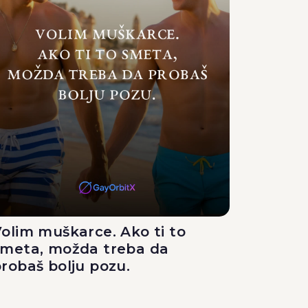
olim muškarce. Ako ti to
smeta, možda treba da
robaš bolju pozu.