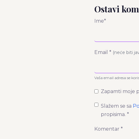
Ostavi kom
Ime*
Email *
(neće biti j
Vaša email adresa se kori
Zapamti moje p
Slažem se sa
Po
propisima. *
Komentar *