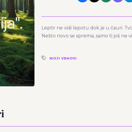
Leptir ne vidi lepotu dok je u čauri. T
Nešto novo se sprema, samo ti još ne vid
MOJI VRHOVI
i