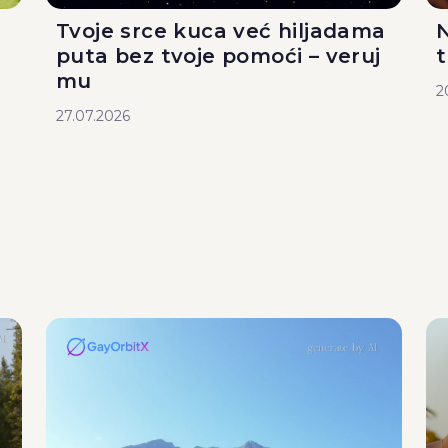
Tvoje srce kuca već hiljadama
N
puta bez tvoje pomoći – veruj
mu
2
27.07.2026