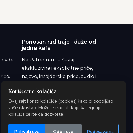
Ponosan rad traje i duže od
jedne kafe
t ovde
Na Patreon-u te čekaju
ekskluzivne i eksplicitne priče,
riče.
najave, insajderske priče, audio i
ilustracije. Pridruži se i podrži
Korišćenje kolačića
orbitu.
Ovaj sajt koristi kolačiće (cookies) kako bi poboljšao
vaše iskustvo. Možete izabrati koje kategorije
kolačića želite da dozvolite.
Prihvati sve
Odbij sve
Podešavanja