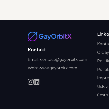
Linko
Konta
Kontakt
O Gay
Email: contact@gayorbitx.com
Politi
Web: www.gayorbitx.com
Politi
Impr
Uslovi
Često 