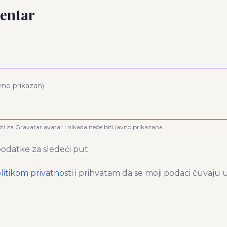
entar
avno prikazan)
sti za Gravatar avatar i nikada neće biti javno prikazana.
odatke za sledeći put
litikom privatnosti
i prihvatam da se moji podaci čuvaju