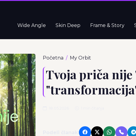
Wide Angle
Skin Deep
Frame & Story
Početna
My Orbit
Tvoja priča nije 
"transformacija"
18.05.2026
1 min čitanja
Podeli članak: