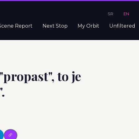
SR
EN
Scene Report
Next Stop
My Orbit
Unfiltered
"propast", to je
.