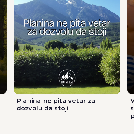
Planina ne pita vetar za
V
dozvolu da stoji
p