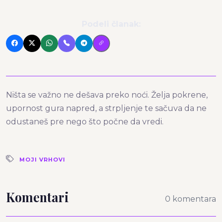
Podeli članak:
Ništa se važno ne dešava preko noći. Želja pokrene,
upornost gura napred, a strpljenje te sačuva da ne
odustaneš pre nego što počne da vredi.
MOJI VRHOVI
Komentari
0 komentara