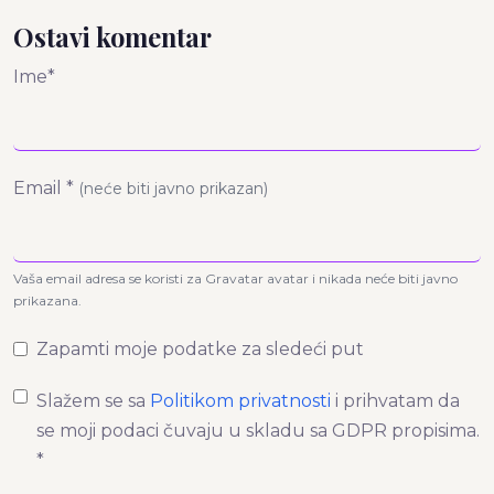
Ostavi komentar
Ime*
Email *
(neće biti javno prikazan)
Vaša email adresa se koristi za Gravatar avatar i nikada neće biti javno
prikazana.
Zapamti moje podatke za sledeći put
Slažem se sa
Politikom privatnosti
i prihvatam da
se moji podaci čuvaju u skladu sa GDPR propisima.
*