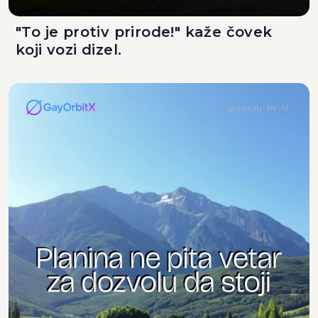
"To je protiv prirode!" kaže čovek
koji vozi dizel.