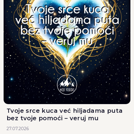
Tvoje srce kuca već hiljadama puta
bez tvoje pomoći – veruj mu
27.07.2026