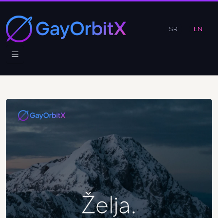
SR
EN