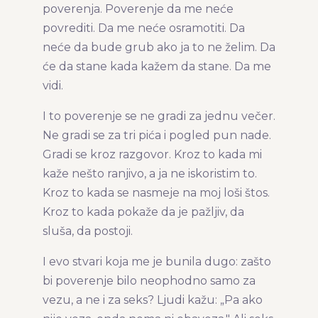
poverenja. Poverenje da me neće
povrediti. Da me neće osramotiti. Da
neće da bude grub ako ja to ne želim. Da
će da stane kada kažem da stane. Da me
vidi.
I to poverenje se ne gradi za jednu večer.
Ne gradi se za tri pića i pogled pun nade.
Gradi se kroz razgovor. Kroz to kada mi
kaže nešto ranjivo, a ja ne iskoristim to.
Kroz to kada se nasmeje na moj loši štos.
Kroz to kada pokaže da je pažljiv, da
sluša, da postoji.
I evo stvari koja me je bunila dugo: zašto
bi poverenje bilo neophodno samo za
vezu, a ne i za seks? Ljudi kažu: „Pa ako