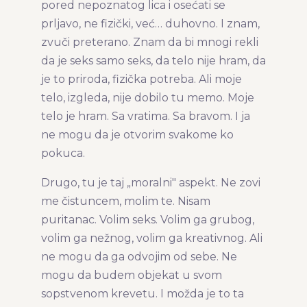
pored nepoznatog lica i osećati se
prljavo, ne fizički, već… duhovno. I znam,
zvuči preterano. Znam da bi mnogi rekli
da je seks samo seks, da telo nije hram, da
je to priroda, fizička potreba. Ali moje
telo, izgleda, nije dobilo tu memo. Moje
telo je hram. Sa vratima. Sa bravom. I ja
ne mogu da je otvorim svakome ko
pokuca.
Drugo, tu je taj „moralni" aspekt. Ne zovi
me čistuncem, molim te. Nisam
puritanac. Volim seks. Volim ga grubog,
volim ga nežnog, volim ga kreativnog. Ali
ne mogu da ga odvojim od sebe. Ne
mogu da budem objekat u svom
sopstvenom krevetu. I možda je to ta