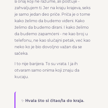
si onaj koji ne razume, ali poštuje -
zahvaljujem ti. Jer na kraju krajeva, seks
je samo jedan deo priče. Priča je o tome
kako želimo da budemo viđeni. Kako
želimo da budemo dirani. I kako želimo
da budemo zapamćeni - ne kao broj u
telefonu, ne kao slučajni petak, već kao
neko ko je bio dovoljno važan da se
sačeka.
I to nije barijera. To su vrata. I ja ih
otvaram samo onima koji znaju da
kucaju.
✨
Hvala što si čitao/la do kraja.