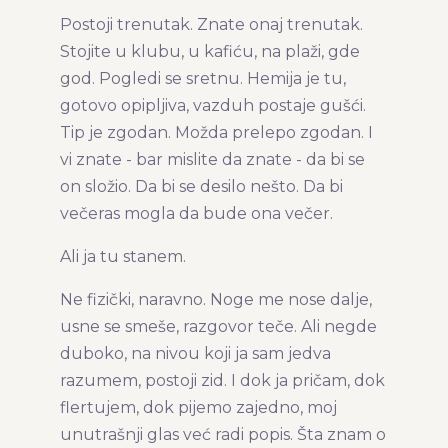
Postoji trenutak. Znate onaj trenutak.
Podeli članak:
Stojite u klubu, u kafiću, na plaži, gde
god. Pogledi se sretnu. Hemija je tu,
gotovo opipljiva, vazduh postaje gušći.
Tip je zgodan. Možda prelepo zgodan. I
vi znate - bar mislite da znate - da bi se
on složio. Da bi se desilo nešto. Da bi
večeras mogla da bude ona večer.
Ali ja tu stanem.
Ne fizički, naravno. Noge me nose dalje,
usne se smeše, razgovor teče. Ali negde
duboko, na nivou koji ja sam jedva
razumem, postoji zid. I dok ja pričam, dok
flertujem, dok pijemo zajedno, moj
unutrašnji glas već radi popis. Šta znam o