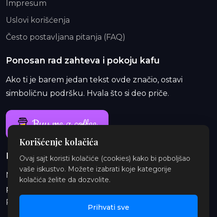
Impresum
Uslovi korišćenja
Često postavljana pitanja (FAQ)
Ponosan rad zahteva i pokoju kafu
Ako ti je barem jedan tekst ovde značio, ostavi
simboličnu podršku. Hvala što si deo priče.
Buy me a coffee
Korišćenje kolačića
Ponosan rad traje i duže od jedne kafe
Ovaj sajt koristi kolačiće (cookies) kako bi poboljšao
vaše iskustvo. Možete izabrati koje kategorije
Na Patreon-u te čekaju ekskluzivne i eksplicitne
kolačića želite da dozvolite.
priče, najave, insajderske priče, audio i ilustracije.
Pridruži se i podrži orbitu.
Prihvati sve