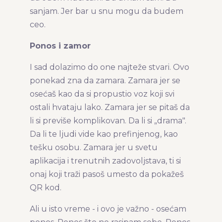
sanjam. Jer bar u snu mogu da budem
ceo.
Ponos i zamor
I sad dolazimo do one najteže stvari. Ovo
ponekad zna da zamara. Zamara jer se
osećaš kao da si propustio voz koji svi
ostali hvataju lako. Zamara jer se pitaš da
li si previše komplikovan. Da li si „drama".
Da li te ljudi vide kao prefinjenog, kao
tešku osobu. Zamara jer u svetu
aplikacija i trenutnih zadovoljstava, ti si
onaj koji traži pasoš umesto da pokažeš
QR kod.
Ali u isto vreme - i ovo je važno - osećam