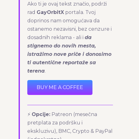
Ako ti je ovaj tekst značio, podrži
rad
GayOrbitX
portala. Tvoj
doprinos nam omogućava da
ostanemo nezavisni, bez cenzure i
dosadnih reklama - ali i
da
stignemo do novih mesta,
istražimo nove priče i donosimo
ti autentične reportaže sa
terena
.
BUY ME A COFFEE
⚡
Opcije:
Patreon (mesečna
pretplata za podršku i
ekskluzivu), BMC, Crypto & PayPal