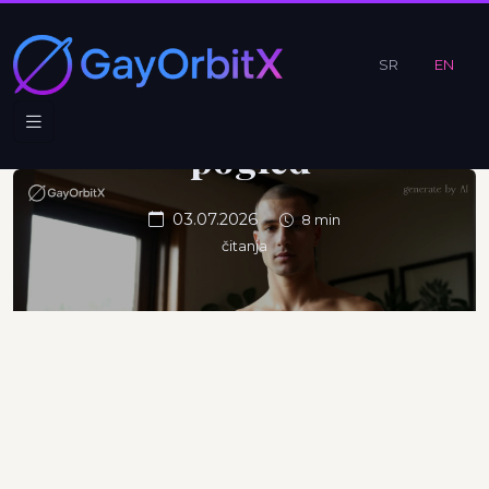
traži
pasoš, a
SR
EN
ne samo
pogled
03.07.2026
8 min
čitanja