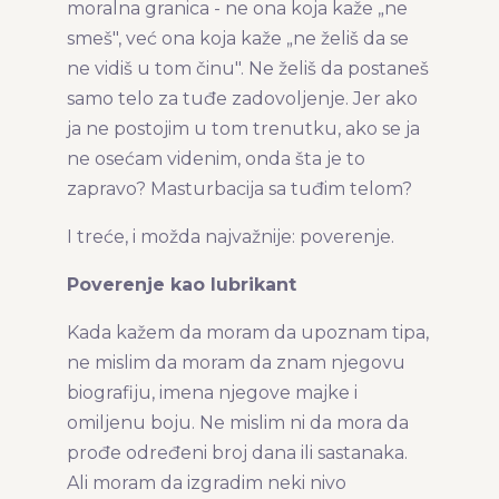
moralna granica - ne ona koja kaže „ne
smeš", već ona koja kaže „ne želiš da se
ne vidiš u tom činu". Ne želiš da postaneš
samo telo za tuđe zadovoljenje. Jer ako
ja ne postojim u tom trenutku, ako se ja
ne osećam videnim, onda šta je to
zapravo? Masturbacija sa tuđim telom?
I treće, i možda najvažnije: poverenje.
Poverenje kao lubrikant
Kada kažem da moram da upoznam tipa,
ne mislim da moram da znam njegovu
biografiju, imena njegove majke i
omiljenu boju. Ne mislim ni da mora da
prođe određeni broj dana ili sastanaka.
Ali moram da izgradim neki nivo