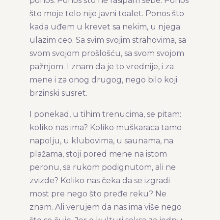
ponos. Ponos što ne rasipam sebe. Ponos
što moje telo nije javni toalet. Ponos što
kada uđem u krevet sa nekim, u njega
ulazim ceo. Sa svim svojim strahovima, sa
svom svojom prošlošću, sa svom svojom
pažnjom. I znam da je to vrednije, i za
mene i za onog drugog, nego bilo koji
brzinski susret.
I ponekad, u tihim trenucima, se pitam:
koliko nas ima? Koliko muškaraca tamo
napolju, u klubovima, u saunama, na
plažama, stoji pored mene na istom
peronu, sa rukom podignutom, ali ne
zvizde? Koliko nas čeka da se izgradi
most pre nego što pređe reku? Ne
znam. Ali verujem da nas ima više nego