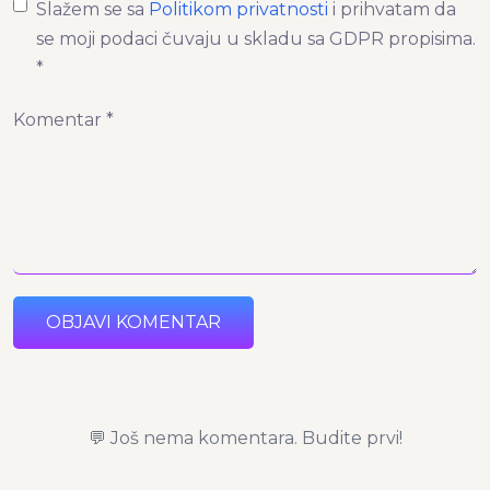
Slažem se sa
Politikom privatnosti
i prihvatam da
se moji podaci čuvaju u skladu sa GDPR propisima.
*
Komentar *
OBJAVI KOMENTAR
💬 Još nema komentara. Budite prvi!