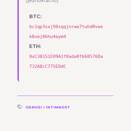
(jednokratno).
BTC:
bc1qp3sxj98sqqjnrwe7tuhd0vee
k8vej86hu4eym4
ETH:
0xC38151E09A1f8ada0f668576Da
732A8cC775EDdC
ODNOSI I INTIMNOST