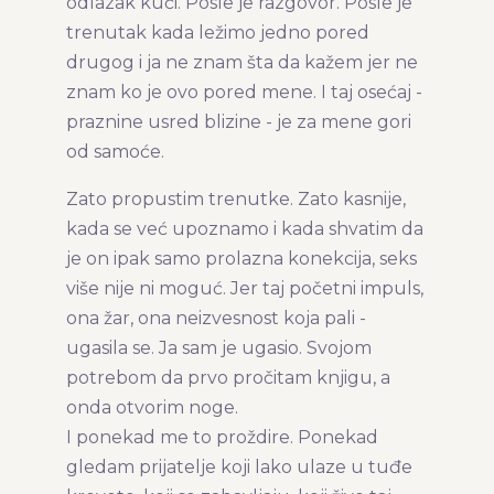
odlazak kući. Posle je razgovor. Posle je
trenutak kada ležimo jedno pored
drugog i ja ne znam šta da kažem jer ne
znam ko je ovo pored mene. I taj osećaj -
praznine usred blizine - je za mene gori
od samoće.
Zato propustim trenutke. Zato kasnije,
kada se već upoznamo i kada shvatim da
je on ipak samo prolazna konekcija, seks
više nije ni moguć. Jer taj početni impuls,
ona žar, ona neizvesnost koja pali -
ugasila se. Ja sam je ugasio. Svojom
potrebom da prvo pročitam knjigu, a
onda otvorim noge.
I ponekad me to proždire. Ponekad
gledam prijatelje koji lako ulaze u tuđe