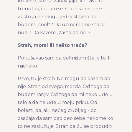
krevete, koji se zabavljaju, koji žive taj
trenutak, i pitam se: šta je sa mnom?
Zašto ja ne mogu jednostavno da
budem „cool"? Da uzmem ono što se
nudi? Da kažem „zašto da ne"?
Strah, moral ili nešto treće?
Pokušavao sam da definišem šta je to. I
nije lako.
Prvo, tu je strah. Ne mogu da kažem da
nije. Strah od svega, možda. Od toga da
budem ranjiv. Od toga da mi neko uđe u
telo a da ne uđe u moju priču. Od
bolesti, da, ali i nečeg dubljeg - od
osećaja da sam dao deo sebe nekome ko
to ne zaslužuje. Strah da ću se probuditi