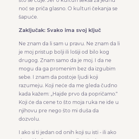
što se čuje. Jer o kulturi seksa za jednu
noć se priča glasno. O kulturi čekanja se
šapuće.
Zaključak: Svako ima svoj ključ
Ne znam da li sam u pravu. Ne znam da li
je moj pristup bolji ili lošiji od bilo kog
drugog. Znam samo da je moj. I da ne
mogu da ga promenim bez da izgubim
sebe. I znam da postoje ljudi koji
razumeju. Koji neće da me gleda čudno
kada kažem: „Hajde prvo da popričamo."
Koji će da cene to što moja ruka ne ide u
njihovu pre nego što mi duša da
dozvolu.
I ako si ti jedan od onih koji su isti - ili ako