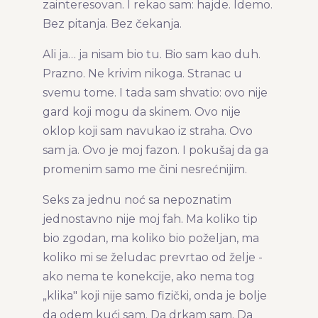
zainteresovan. I rekao sam: hajde. Idemo.
Bez pitanja. Bez čekanja.
Ali ja… ja nisam bio tu. Bio sam kao duh.
Prazno. Ne krivim nikoga. Stranac u
svemu tome. I tada sam shvatio: ovo nije
gard koji mogu da skinem. Ovo nije
oklop koji sam navukao iz straha. Ovo
sam ja. Ovo je moj fazon. I pokušaj da ga
promenim samo me čini nesrećnijim.
Seks za jednu noć sa nepoznatim
jednostavno nije moj fah. Ma koliko tip
bio zgodan, ma koliko bio poželjan, ma
koliko mi se želudac prevrtao od želje -
ako nema te konekcije, ako nema tog
„klika" koji nije samo fizički, onda je bolje
da odem kući sam. Da drkam sam. Da