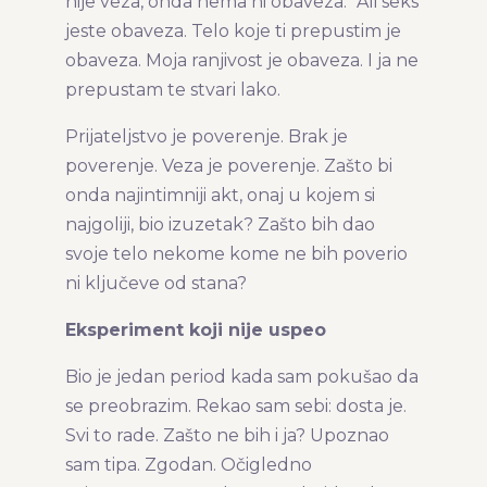
nije veza, onda nema ni obaveza." Ali seks
jeste obaveza. Telo koje ti prepustim je
obaveza. Moja ranjivost je obaveza. I ja ne
prepustam te stvari lako.
Prijateljstvo je poverenje. Brak je
poverenje. Veza je poverenje. Zašto bi
onda najintimniji akt, onaj u kojem si
najgoliji, bio izuzetak? Zašto bih dao
svoje telo nekome kome ne bih poverio
ni ključeve od stana?
Eksperiment koji nije uspeo
Bio je jedan period kada sam pokušao da
se preobrazim. Rekao sam sebi: dosta je.
Svi to rade. Zašto ne bih i ja? Upoznao
sam tipa. Zgodan. Očigledno