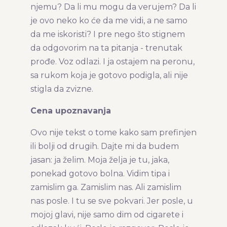
njemu? Da li mu mogu da verujem? Da li
je ovo neko ko će da me vidi, a ne samo
da me iskoristi? I pre nego što stignem
da odgovorim na ta pitanja - trenutak
prođe. Voz odlazi. I ja ostajem na peronu,
sa rukom koja je gotovo podigla, ali nije
stigla da zvizne.
Cena upoznavanja
Ovo nije tekst o tome kako sam prefinjen
ili bolji od drugih. Dajte mi da budem
jasan: ja želim. Moja želja je tu, jaka,
ponekad gotovo bolna. Vidim tipa i
zamislim ga. Zamislim nas. Ali zamislim
nas posle. I tu se sve pokvari. Jer posle, u
mojoj glavi, nije samo dim od cigarete i