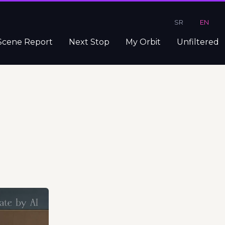
SR
EN
Scene Report
Next Stop
My Orbit
Unfiltered