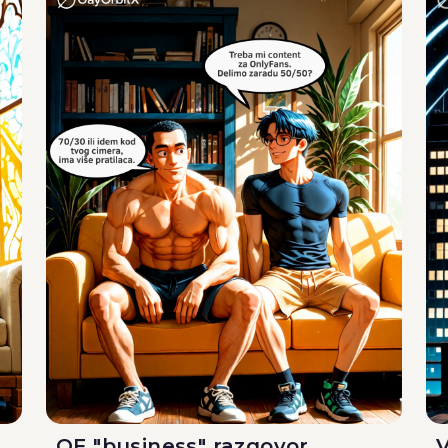
OF "business" razgovor
V