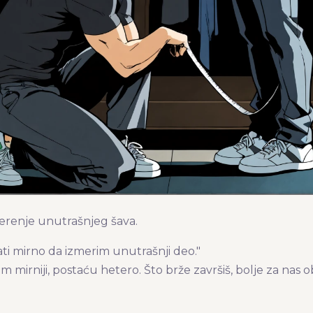
erenje unutrašnjeg šava.
ati mirno da izmerim unutrašnji deo."
m mirniji, postaću hetero. Što brže završiš, bolje za nas ob