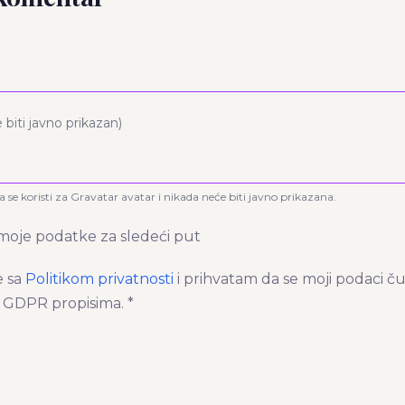
 biti javno prikazan)
 se koristi za Gravatar avatar i nikada neće biti javno prikazana.
moje podatke za sledeći put
e sa
Politikom privatnosti
i prihvatam da se moji podaci č
 GDPR propisima. *