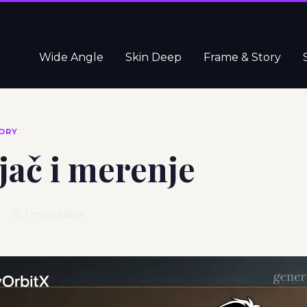
Wide Angle
Skin Deep
Frame & Story
ORY
jač i merenje
6
1 min čitanja