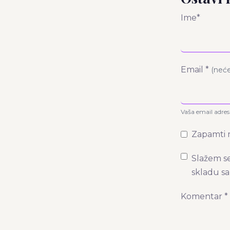
Ime*
Email *
(neće
Vaša email adresa
Zapamti 
Slažem s
skladu sa
Komentar *