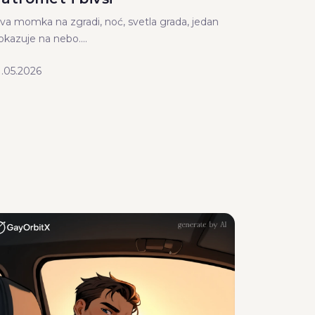
va momka na zgradi, noć, svetla grada, jedan
okazuje na nebo....
1.05.2026