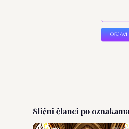
OBJAVI
Slični članci po oznakam