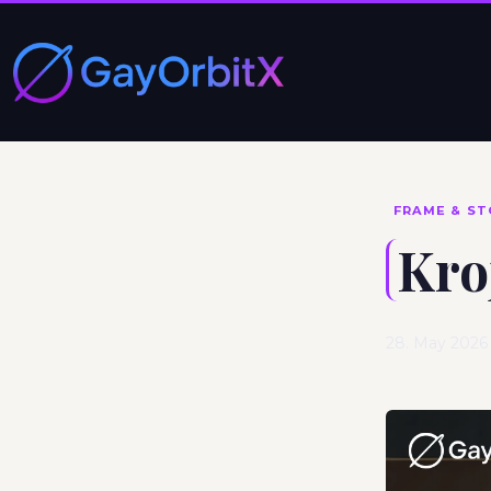
FRAME & ST
Kro
28. May 202