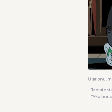
U salonu, m
- "Morate st
-: "Ako bude