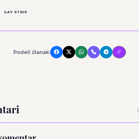
GAY STRIP
Podeli članak:
tari
 komentar